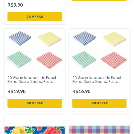
Festa Loja
R$9,90
20 Guardanapos de Papel
20 Guardanapos de Papel
Folha Dupla Xadrez Festa
Folha Dupla Xadrez Festa
Junina 32x32 cm Silver
Junina 25x25 cm Silver
Festas - Inspire sua Festa
Festas - Inspire sua Festa
R$19,90
R$16,90
Loja
Loja
COMPRAR
COMPRAR