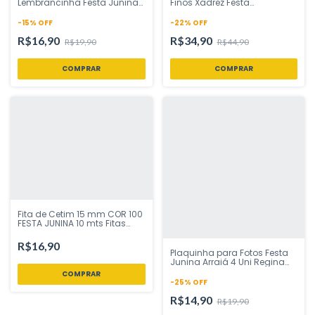
Lembrancinha Festa Junina
Finos Xadrez Festa
270 ml Silver Festas - Inspire
Fazendinha Junina 24 un
sua Festa Loja
Piffer Festas - Inspire sua
-
15
%
OFF
-
22
%
OFF
Festa Loja Isabella sweet
R$16,90
R$34,90
R$19,90
R$44,90
Fita de Cetim 15 mm COR 100
FESTA JUNINA 10 mts Fitas
Progresso - Inspire sua Festa
Loja
R$16,90
Plaquinha para Fotos Festa
Junina Arraiá 4 Uni Regina
Festas - Inspire sua Festa
Loja
-
25
%
OFF
R$14,90
R$19,90