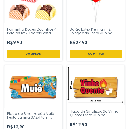
Forminha Doces Docinhos 4
Balão Látex Premium 12
Pétalas Nº 7 Xadrez Festa
Polegadas Festa Junina
Junina 50 Un Plac Festas -
Arraiá 10 Uni Regina Festas -
Inspire sua Festa Loja
Inspire sua Festa Loja
R$9,90
R$27,90
COMPRAR
Placa de Sinalização Vinho
Placa de Sinalização Muié
Quente Festa Junina
Festa Junina 37,2x17cm 1
37,2x17cm 1 Unidade Cromus
Unidade Cromus – Inspire
– Inspire Sua Festa Loja
R$12,90
Sua Festa Loja
R$12,90