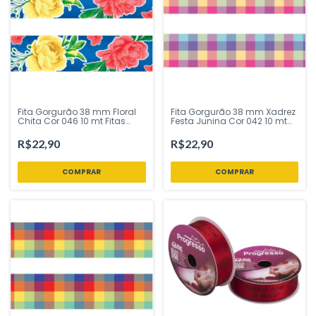
Fita Gorgurão 38 mm Floral
Fita Gorgurão 38 mm Xadrez
Chita Cor 046 10 mt Fitas
Festa Junina Cor 042 10 mt
Progresso - Inspire sua Festa
Fitas Progresso - Inspire sua
Loja
Festa Loja
R$22,90
R$22,90