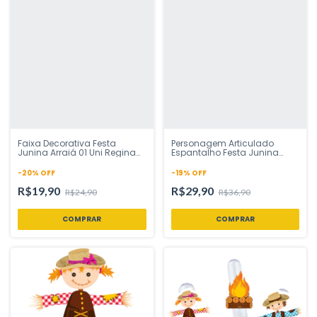
Faixa Decorativa Festa
Personagem Articulado
Junina Arraiá 01 Uni Regina
Espantalho Festa Junina
Festas - Inspire sua Festa
Arraiá 1 Uni Regina Festas -
Loja
Inspire sua Festa Loja
-
20
%
OFF
-
19
%
OFF
R$19,90
R$29,90
R$24,90
R$36,90