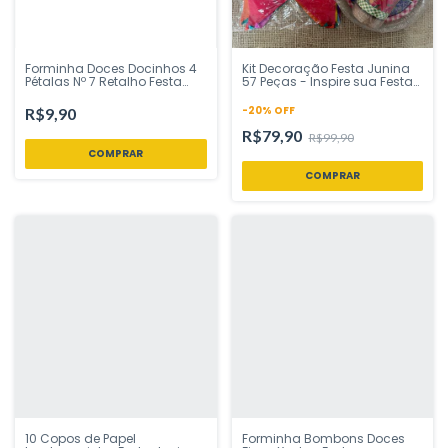
Forminha Doces Docinhos 4
Kit Decoração Festa Junina
Pétalas Nº 7 Retalho Festa
57 Peças - Inspire sua Festa
Junina 40 Un Plac Festas -
Loja
Inspire sua Festa Loja
-
20
%
OFF
R$9,90
R$79,90
R$99,90
10 Copos de Papel
Forminha Bombons Doces