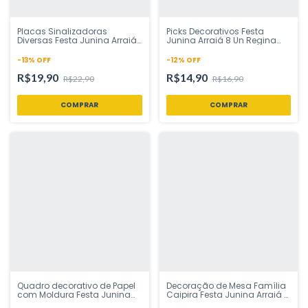
Placas Sinalizadoras
Picks Decorativos Festa
Diversas Festa Junina Arraiá
Junina Arraiá 8 Un Regina
4 Un Regina Festas - Inspire
Festas - Inspire sua Festa
sua Festa Loja
Loja
-
13
%
OFF
-
12
%
OFF
R$19,90
R$14,90
R$22,90
R$16,90
Quadro decorativo de Papel
Decoração de Mesa Família
com Moldura Festa Junina
Caipira Festa Junina Arraiá 6
Arraiá 4 Uni Regina Festas -
Un Regina Festas - Inspire