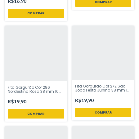
R$16,90
Fita Gorgurão Cor 272 São
Fita Gorgurão Cor 286
João Festa Junina 38 mm 10
Nordestina Rosa 38 mm 10
Mts Fitas Progresso - Inspire
Mts Fitas Progresso - Inspire
sua Festa Loja
sua Festa Loja
R$19,90
R$19,90