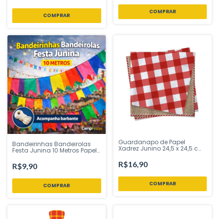
Guardanapo de Papel
Bandeirinhas Bandeirolas
Xadrez Junino 24,5 x 24,5 cm
Festa Junina 10 Metros Papel
Aberto 20 Folhas Cromus –
Seda CampFestas - Inspire
Inspire Sua Festa Loja
sua Festa
R$16,90
R$9,90