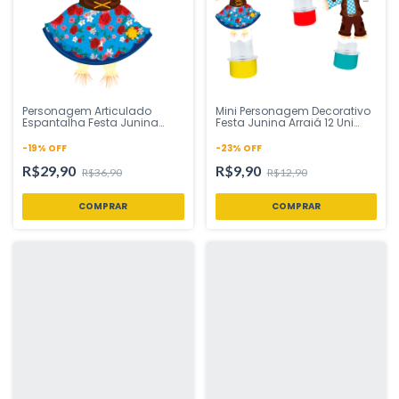
Personagem Articulado
Mini Personagem Decorativo
Espantalha Festa Junina
Festa Junina Arraiá 12 Uni
Arraiá 1 Uni Regina Festas -
Regina Festas - Inspire sua
Inspire sua Festa Loja
Festa Loja
-
19
%
OFF
-
23
%
OFF
R$29,90
R$9,90
R$36,90
R$12,90