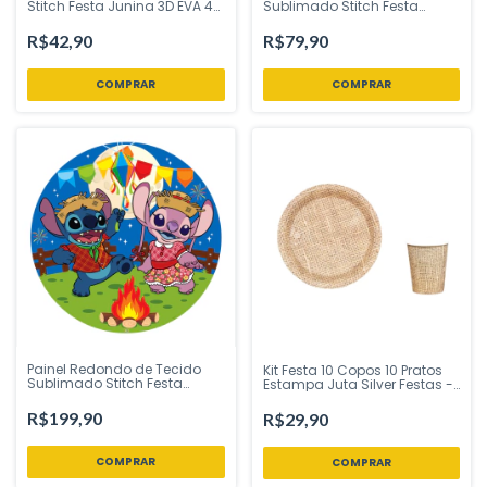
Stitch Festa Junina 3D EVA 4
Sublimado Stitch Festa
Peças Piffer Festas - Inspire
Junina Piffer Festas - Inspire
sua Festa Loja
sua Festa Loja
R$42,90
R$79,90
Painel Redondo de Tecido
Kit Festa 10 Copos 10 Pratos
Sublimado Stitch Festa
Estampa Juta Silver Festas -
Junina Abre fácil Piffer Festas
Inspire sua Festa Loja
- Inspire sua Festa Loja
R$199,90
R$29,90