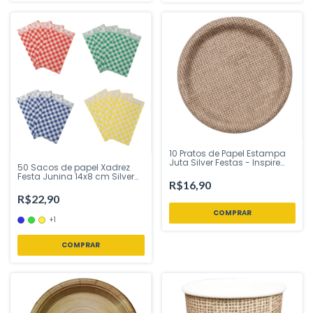
10 Pratos de Papel Estampa
Juta Silver Festas - Inspire
50 Sacos de papel Xadrez
sua Festa Loja
Festa Junina 14x8 cm Silver
R$16,90
Festas - Inspire sua Festa
Loja
R$22,90
+1
COMPRAR