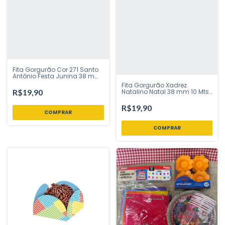
Fita Gorgurão Cor 271 Santo
Antônio Festa Junina 38 mm
10 Mts Fitas Progresso -
Fita Gorgurão Xadrez
Inspire sua Festa Loja
Natalino Natal 38 mm 10 Mts
R$19,90
COR 292 Fitas Progresso -
Inspire sua Festa Loja
R$19,90