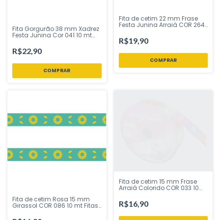
Fita de cetim 22 mm Frase
Festa Junina Arraiá COR 264
Fita Gorgurão 38 mm Xadrez
10 mt Fitas Progresso - Inspire
Festa Junina Cor 041 10 mt
sua Festa Loja
R$19,90
Fitas Progresso - Inspire sua
Festa Loja
R$22,90
Fita de cetim 15 mm Frase
Arraiá Colorido COR 033 10
mt Fitas Progresso - Inspire
Fita de cetim Rosa 15 mm
sua Festa Loja
R$16,90
Girassol COR 086 10 mt Fitas
Progresso - Inspire sua Festa
Loja