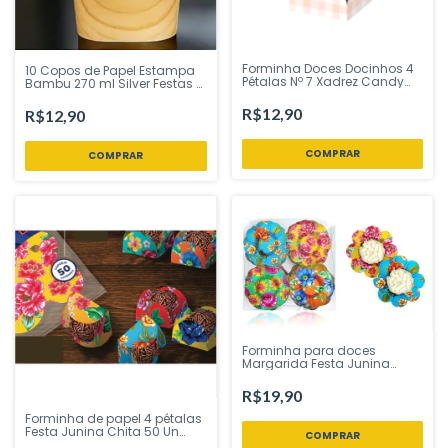
Forminha Doces Docinhos 4
10 Copos de Papel Estampa
Pétalas Nº 7 Xadrez Candy
Bambu 270 ml Silver Festas -
Festa Junina 40 Un Plac
Inspire sua Festa Loja
Festas - Inspire sua Festa
R$12,90
R$12,90
Loja
COMPRAR
Forminha para doces
Margarida Festa Junina
Chita 40 Uni Plac Festas -
Inspire sua Festa Loja
R$19,90
Forminha de papel 4 pétalas
Festa Junina Chita 50 Un
Plac Festas - Inspire sua