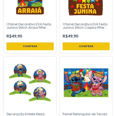
1 Painel Decorativo EVA Festa
1 Painel Decorativo EVA Festa
Junina Stitch Arraia Piffer
Junina Stitch Caipira Piffer
Festas - Inspire sua Festa
Festas - Inspire sua Festa
Loja
Loja
R$49,90
R$49,90
Decoração Enfeite Mesa
Painel Retangular de Tecido