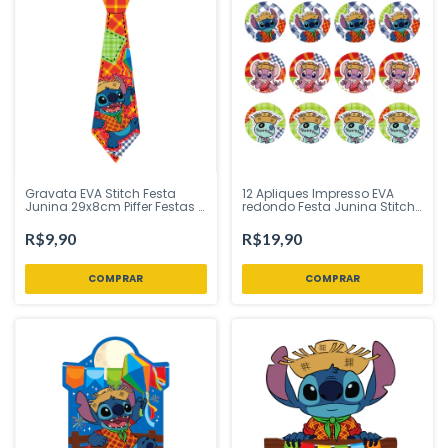
12 Apliques Impresso EVA
Gravata EVA Stitch Festa
redondo Festa Junina Stitch
Junina 29x8cm Piffer Festas -
4x4 cm cm Piffer Festas -
Inspire sua Festa Loja
Inspire sua Festa Loja
R$19,90
R$9,90