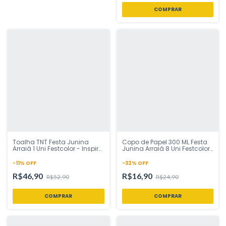
Toalha TNT Festa Junina
Copo de Papel 300 ML Festa
Arraiá 1 Uni Festcolor - Inspire
Junina Arraiá 8 Uni Festcolor
sua Festa Loja
- Inspire sua Festa Loja
-
11
%
OFF
-
32
%
OFF
R$46,90
R$16,90
R$52,90
R$24,90