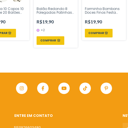
sta 10 Copos 10
Balão Redondo 8
Forminha Bombons
 e 20 Balões
Polegadas Patinhas
Doces Finos Festa
as Preto e
Festa Dog 20 Uni Piffer
Cachorrinho
 Silver Festas -
Festas - Inspire sua
Patinhas Patas 30 un
,90
R$19,90
R$19,90
e sua Festa Loja
Festa Loja
Piffer Festas - Inspire
sua Festa Loja sweet
+2
COMPRAR
ENTRE EM CONTATO
NE
5511976603480