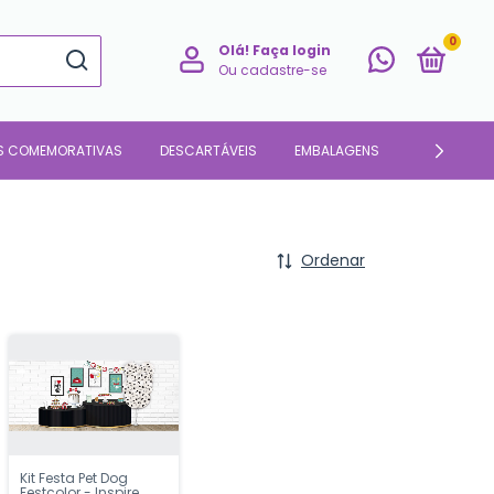
0
Olá!
Faça login
Ou cadastre-se
S COMEMORATIVAS
DESCARTÁVEIS
EMBALAGENS
PARA O LAR
Ordenar
Kit Festa Pet Dog
Festcolor - Inspire