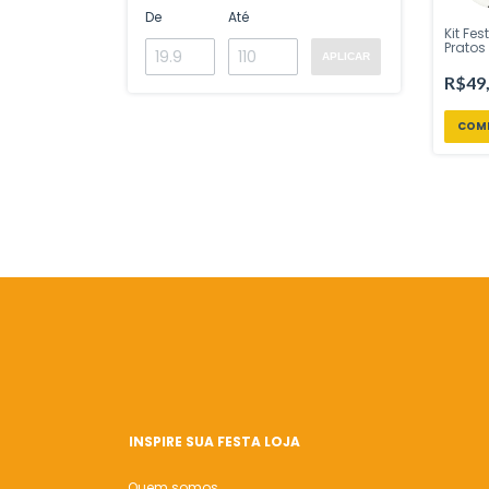
De
Até
Kit Fe
Pratos
APLICAR
Patinh
Branco
R$49
Inspir
INSPIRE SUA FESTA LOJA
Quem somos