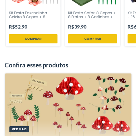
Kit Festa Fazendinha
Kit Festa Safari 8 Copos +
Kit 
Celeiro 8 Copos + 8
8 Pratos + 8 Garfinhos +
+ 16
Pratos + 8 Garfinhos + 30
20 Guardanapos Ponto
Pont
Forminhas Ponto das
das Festas
Sua 
R$52,90
R$39,90
R$6
Festas – Inspire Sua Festa
Loja
Confira esses produtos
VER MAIS