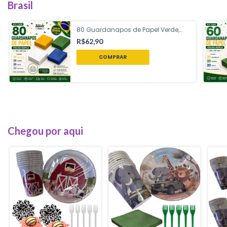
Brasil
80 Guardanapos de Papel Verde,
Amarelo, Azul e Branco Brasil Copa
R$62,90
do Mundo Folha Dupla 24 x 24 cm
com Silver Festas
Chegou por aqui