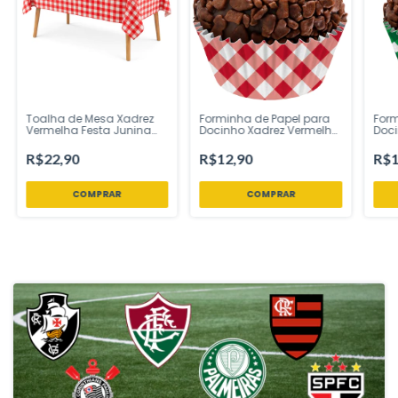
Toalha de Mesa Xadrez
Forminha de Papel para
Form
Vermelha Festa Junina
Docinho Xadrez Vermelha
Doci
Piquenique 137x183 cm 1
Festa Junina Nº5 100
Fest
Unidade – Ponto das
Unidades Regina –
Unid
R$22,90
R$12,90
R$1
Festas
Inspire Sua Festa Loja
Insp