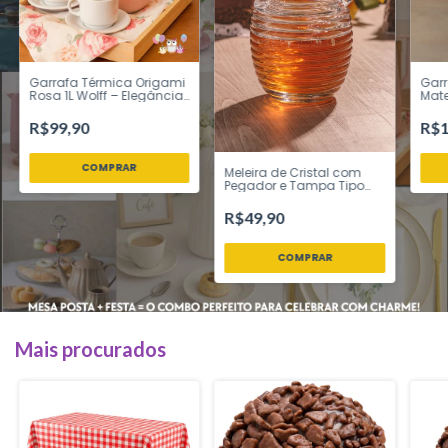
Garrafa Térmica Origami
Garr
Rosa 1L Wolff – Elegância
Mate
para Sua Mesa de Café
Desi
da Manhã
R$99,90
R$1
Meleira de Cristal com
Pegador e Tampa Tipo
Colmeia 210 ml – Lyor
R$49,90
Mais procurados