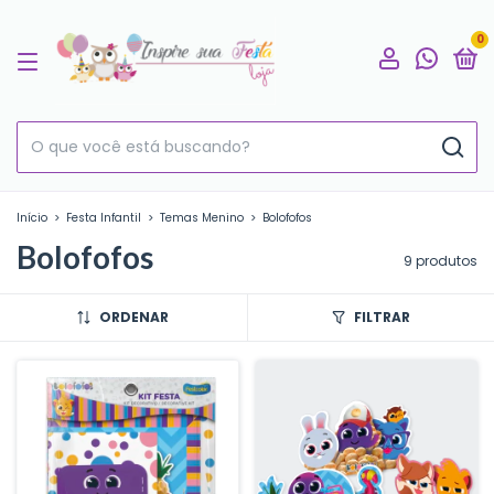
0
Início
>
Festa Infantil
>
Temas Menino
>
Bolofofos
Bolofofos
9 produtos
ORDENAR
FILTRAR