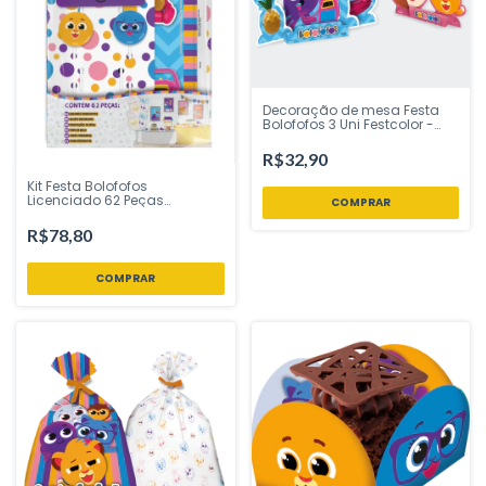
Decoração de mesa Festa
Bolofofos 3 Uni Festcolor -
Inspire sua Festa Loja
R$32,90
Kit Festa Bolofofos
Licenciado 62 Peças
Festcolor – Inspire Sua Festa
Loja
R$78,80