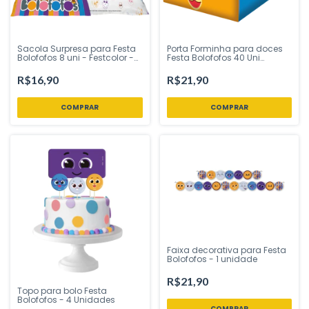
Sacola Surpresa para Festa
Porta Forminha para doces
Bolofofos 8 uni - Festcolor -
Festa Bolofofos 40 Uni
Inspire sua Festa Loja
Festcolor - Inspire sua Festa
Loja
R$16,90
R$21,90
Faixa decorativa para Festa
Bolofofos - 1 unidade
R$21,90
Topo para bolo Festa
Bolofofos - 4 Unidades