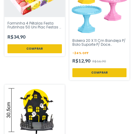
Forminha 4 Pétalas Festa
Frutinhas 50 Uni Plac Festas -
Inspire sua Festa Loja
R$34,90
Boleira 20 X 11 Cm Bandeja P/
Bolo Suporte P/ Doce
Festplastik - Inspire sua Festa
Loja
-
24
%
OFF
R$12,90
R$16,90
COMPRAR