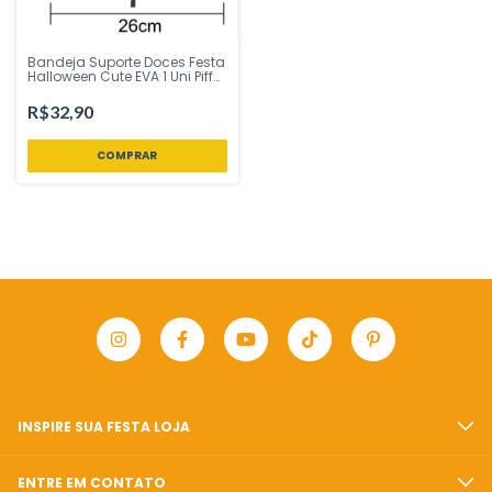
Bandeja Suporte Doces Festa
Halloween Cute EVA 1 Uni Piffer
Festas - Inspire sua Festa
Loja
R$32,90
INSPIRE SUA FESTA LOJA
ENTRE EM CONTATO