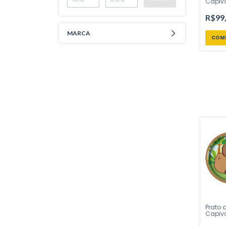
Capiv
Decora
– Insp
R$99
Loja
MARCA
Prato 
Capiva
Unidad