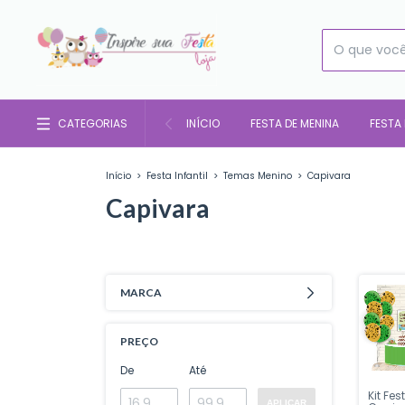
CATEGORIAS
INÍCIO
FESTA DE MENINA
FESTA
Início
>
Festa Infantil
>
Temas Menino
>
Capivara
Capivara
MARCA
PREÇO
De
Até
Kit Fes
APLICAR