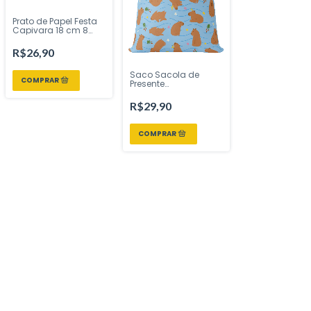
Prato de Papel Festa
Capivara 18 cm 8
Unidades | Regina
Festas – Inspire Sua
R$26,90
Festa Loja
Saco Sacola de
Presente
Lembrancinha 20x29
cm 50 Unidades
R$29,90
Capivara | Cromus –
Inspire Sua Festa Loja