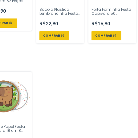
ara 62 Peças
tivo Festcolor
ire Sua Festa
Sacola Plástica
Porta Forminha Festa
,90
Lembrancinha Festa
Capivara 50
Capivara 14 x 27 cm
Unidades | Regina
– Pacote com 8
Festas – Inspire Sua
R$22,90
R$16,90
Unidades | Regina
Festa Loja
Festas – Inspire Sua
Festa Loja
de Papel Festa
ra 18 cm 8
es | Festcolor