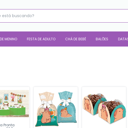
 DE MENINO
FESTA DE ADULTO
CHÁ DE BEBÊ
BALÕES
DATA
ta Pronta