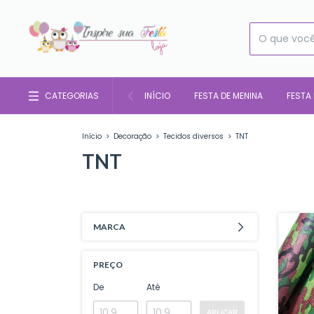
CATEGORIAS
INÍCIO
FESTA DE MENINA
FESTA
Início
>
Decoração
>
Tecidos diversos
>
TNT
TNT
MARCA
PREÇO
De
Até
APLICAR