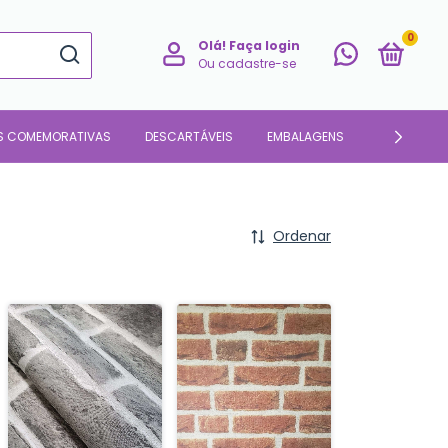
0
Olá!
Faça login
Ou cadastre-se
S COMEMORATIVAS
DESCARTÁVEIS
EMBALAGENS
PARA O LAR
Ordenar