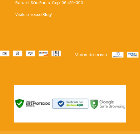
Barueri. São Paulo. Cep: 06.419-300
Visite o nosso Blog!
Meios de envio
s os direitos reservados.