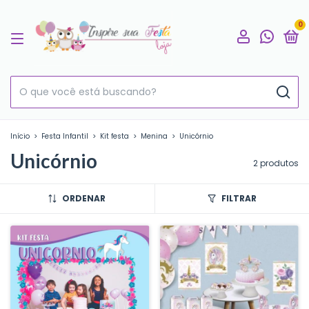
0
Início
>
Festa Infantil
>
Kit festa
>
Menina
>
Unicórnio
Unicórnio
2 produtos
ORDENAR
FILTRAR