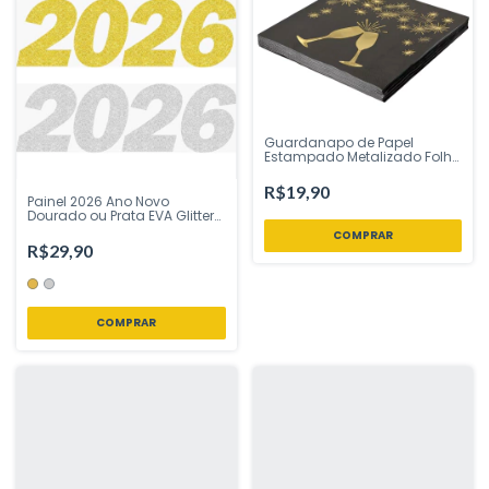
Guardanapo de Papel
Estampado Metalizado Folha
Dupla Ano Novo Taças
Brinde Dourado 32x32 cm
R$19,90
Silver Festas - Inspire sua
Painel 2026 Ano Novo
Festa
Dourado ou Prata EVA Glitter
25 x 80 cm Vivarte - Inspire
sua Festa Loja
R$29,90
COMPRAR