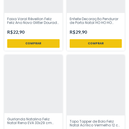
Faixa Varal Réveillon Feliz
Enfeite Decoração Pendurar
Feliz Ano Novo Glitter Dourado
de Porta Natal HO HO HO
1,30 metros Piffer - Inspire sua
68x17 cm Piffer - Inspire sua
Festa Loja
Festa Loja
R$22,90
R$29,90
Guirlanda Natalina Feliz
Topo Topper de Bolo Feliz
Natal Rena EVA 33x29 cm
Natal Acrílico Vermelho 12 cm
Piffer - Inspire sua Festa Loja
Vivarte - Inspire sua Festa