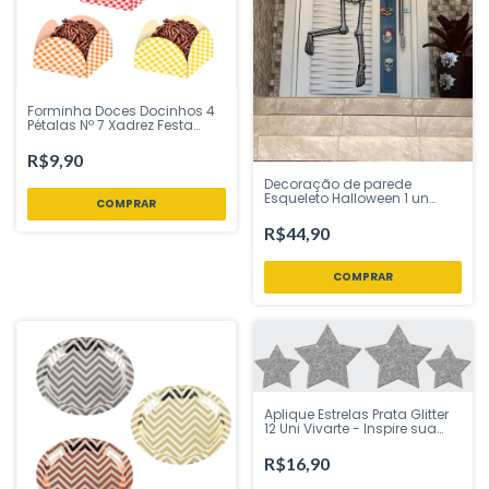
Forminha Doces Docinhos 4
Pétalas Nº 7 Xadrez Festa
Junina 50 Un Plac Festas -
Inspire sua Festa Loja
R$9,90
Decoração de parede
Esqueleto Halloween 1 un
COMPRAR
Regina Festas - Inspire sua
Festa Loja
R$44,90
Aplique Estrelas Prata Glitter
12 Uni Vivarte - Inspire sua
Festa Loja
R$16,90