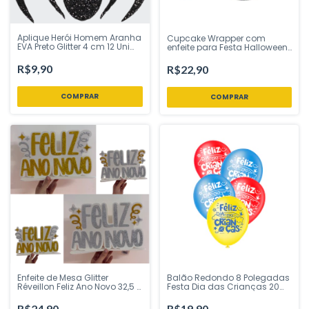
Aplique Herói Homem Aranha
Cupcake Wrapper com
EVA Preto Glitter 4 cm 12 Uni
enfeite para Festa Halloween
Vivarte - Inspire sua Festa
Disney - 12 unidades
Loja
R$9,90
R$22,90
Enfeite de Mesa Glitter
Balão Redondo 8 Polegadas
Réveillon Feliz Ano Novo 32,5 x
Festa Dia das Crianças 20
21 cm Prata ou Dourado Piffer
Uni Piffer Festas - Inspire sua
Festas - Inspire sua Festa
Festa Loja
R$24,90
R$19,90