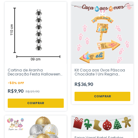
Cortina de Aranha
Kit Caça aos Ovos Páscoa
Decoração Festa Halloween
Chocolate 1 Uni Regina
com Glitter em EVA Piffer
Festas - Inspire sua Festa
Festas - Inspire sua Festa
Loja
-
50
%
OFF
R$36,90
Loja
R$9,90
R$19,90
Faixa Varal Natal Sortidos