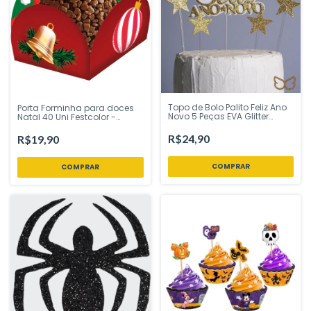
Topo de Bolo Palito Feliz Ano
Porta Forminha para doces
Novo 5 Peças EVA Glitter
Natal 40 Uni Festcolor -
Branco e Dourado 15 cm
Inspire sua Festa Loja
Vivarte - Inspire sua Festa
R$24,90
R$19,90
Loja