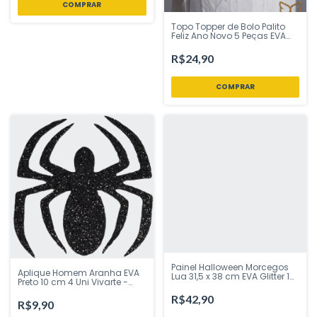
Topo Topper de Bolo Palito
Feliz Ano Novo 5 Peças EVA
Glitter Branco e Prata 20 cm
Vivarte - Inspire sua Festa
R$24,90
Loja
Painel Halloween Morcegos
Aplique Homem Aranha EVA
Lua 31,5 x 38 cm EVA Glitter 1
Preto 10 cm 4 Uni Vivarte -
un Vivarte - Inspire sua Festa
Inspire sua Festa Loja
Loja
R$42,90
R$9,90