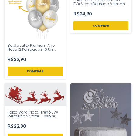
EVA Verde Dourado Vermelho
Vivarte - Inspire sua Festa
Loja
R$24,90
Balão Látex Premium Ano
Novo 12 Polegadas 10 Uni
Regina Festas - Inspire sua
Festa Loja
R$32,90
Faixa Varal Natal Trenó EVA
Vermelho Vivarte - Inspire
sua Festa Loja
R$22,90