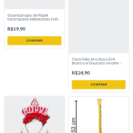
Guardanapo de Papel
Estampado Metalizado Folha
Dupla Ano Novo Brinde Prata
32x32 cm Silver Festas -
R$19,90
Inspire sua Festa
Tiara Feliz Ano Novo EVA
Branco e Dourado Vivarte -
Inspire sua Festa Loja
R$24,90