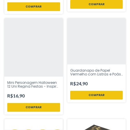
Guardanapo de Papel
Vermelho com Listras e Poás
Dourados 33x33 cm – 20
Unidades | Dupla Camada –
Mini Personagem Halloween
R$24,90
Ponto das Festas – Insp
12 Uni Regina Festas - Inspire
sua Festa Loja
R$16,90