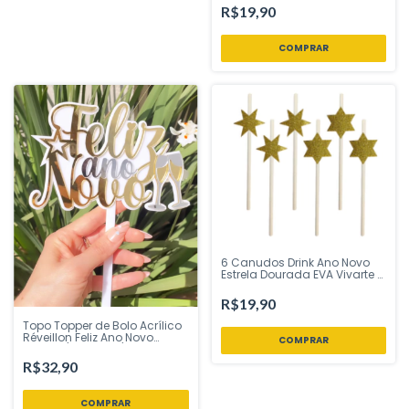
R$19,90
6 Canudos Drink Ano Novo
Estrela Dourada EVA Vivarte -
Inspire sua Festa Loja
R$19,90
Topo Topper de Bolo Acrílico
Réveillon Feliz Ano Novo
Branco/Dourado/Prata
Vivarte - Inspire sua Festa
R$32,90
Loja