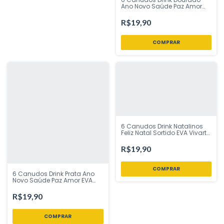
Ano Novo Saúde Paz Amor
EVA Vivarte - Inspire sua
Festa Loja
R$19,90
6 Canudos Drink Natalinos
Feliz Natal Sortido EVA Vivarte
- Inspire sua Festa Loja
R$19,90
6 Canudos Drink Prata Ano
Novo Saúde Paz Amor EVA
Vivarte - Inspire sua Festa
Loja
R$19,90