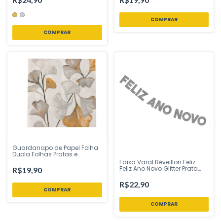
Loja
COMPRAR
Guardanapo de Papel Folha
Dupla Folhas Pratas e
Douradas 32x32 cm Silver
Faixa Varal Réveillon Feliz
Festas - Inspire sua Festa
Feliz Ano Novo Glitter Prata
R$19,90
Loja
1,30 metros Piffer - Inspire sua
Festa Loja
R$22,90