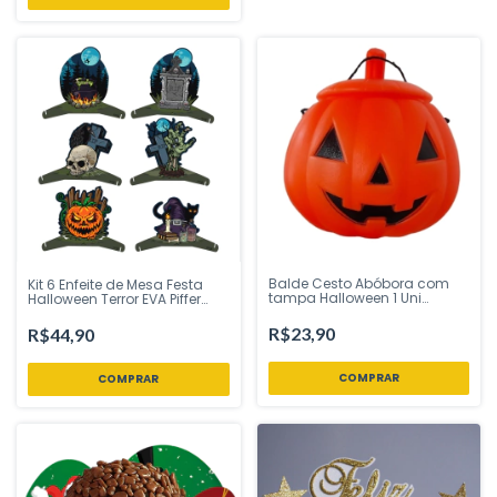
Balde Cesto Abóbora com
Kit 6 Enfeite de Mesa Festa
tampa Halloween 1 Uni
Halloween Terror EVA Piffer
Plástico - Festplastik - Inspire
Festas - Inspire sua Festa
sua Festa Loja
Loja
R$23,90
R$44,90