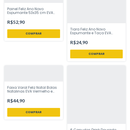
Painel Feliz Ano Novo
Espumante 53x35 cm EVA
Branco Dourado e Prata EVA
Vivarte - Inspire sua Festa
R$52,90
Loja
Tiara Feliz Ano Novo
Espumante e Taça EVA
Branco e Dourado Vivarte -
Inspire sua Festa Loja
R$24,90
Faixa Varal Feliz Natal Bolas
Natalinas EVA Vermelho e
Verde 2,30 metros Vivarte -
Inspire sua Festa Loja
R$44,90
6 Canudos Drink Dourado