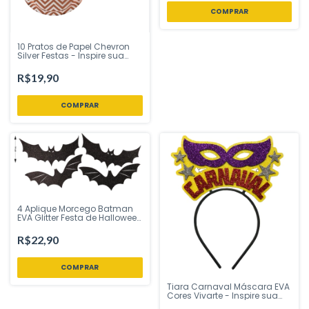
10 Pratos de Papel Chevron
Silver Festas - Inspire sua
Festa Loja
R$19,90
COMPRAR
4 Aplique Morcego Batman
EVA Glitter Festa de Halloween
14 cm Vivarte - Inspire sua
Festa Loja
R$22,90
Tiara Carnaval Máscara EVA
Cores Vivarte - Inspire sua
Festa Loja