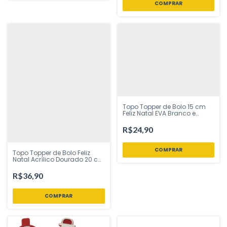
Topo Topper de Bolo 15 cm
Feliz Natal EVA Branco e
Vermelho Vivarte - Inspire
sua Festa Loja
R$24,90
Topo Topper de Bolo Feliz
Natal Acrílico Dourado 20 cm
Vivarte - Inspire sua Festa
Loja
R$36,90