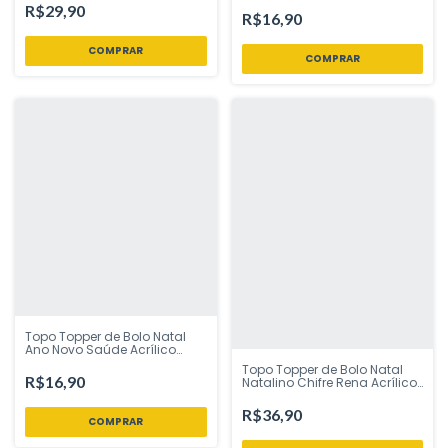
R$29,90
Loja
R$16,90
Topo Topper de Bolo Natal
Ano Novo Saúde Acrílico
Dourado 12 cm Vivarte Inspire
Topo Topper de Bolo Natal
sua Festa Loja
R$16,90
Natalino Chifre Rena Acrílico
Dourado 20 cm Vivarte -
Inspire sua Festa Loja
R$36,90