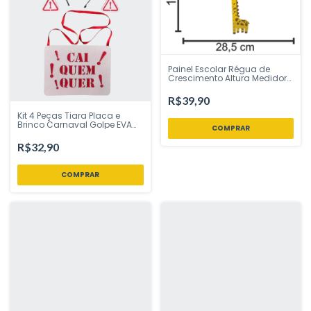
Painel Escolar Régua de
Crescimento Altura Medidor
Girafa 1,53 mts x 28,5 cm
Piffer - Inspire sua Festa Loja
R$39,90
Kit 4 Peças Tiara Placa e
Brinco Carnaval Golpe EVA
Vivarte - Inspire sua Festa
Loja
R$32,90