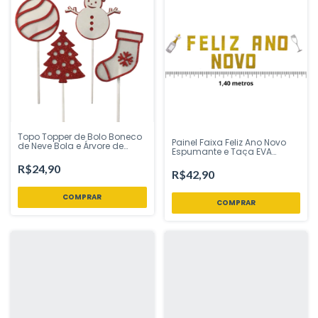
Topo Topper de Bolo Boneco
Painel Faixa Feliz Ano Novo
de Neve Bola e Árvore de
Espumante e Taça EVA
Natal EVA Branco e Vermelho
Dourado 1,40 metros Vivarte -
Vivarte - Inspire sua Festa
R$24,90
Inspire sua Festa Loja
R$42,90
Loja