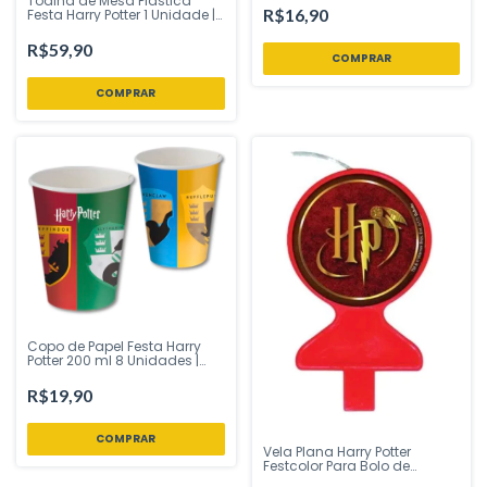
Toalha de Mesa Plástica
Loja
R$16,90
Festa Harry Potter 1 Unidade |
Festcolor – Inspire Sua Festa
Loja
R$59,90
Copo de Papel Festa Harry
Potter 200 ml 8 Unidades |
Festcolor – Produto
Licenciado
R$19,90
Vela Plana Harry Potter
Festcolor Para Bolo de
Aniversário - Inspire sua