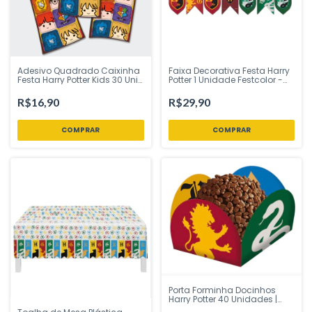
Adesivo Quadrado Caixinha
Faixa Decorativa Festa Harry
Festa Harry Potter Kids 30 Uni
Potter 1 Unidade Festcolor -
Festcolor - Inspire sua Festa
Inspire sua Festa Loja
Loja
R$16,90
R$29,90
Porta Forminha Docinhos
Harry Potter 40 Unidades |
Festcolor – Inspire Sua Festa