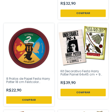
Festa Loja
R$32,90
Kit Decorativo Festa Harry
Potter Painel 64x45 cm + 9
Pcs Festcolor - Inspire sua
8 Pratos de Papel Festa Harry
Festa Loja
Potter 18 cm Festcolor
R$39,90
Licenciado - Inspire Sua
Festa Loja
R$22,90