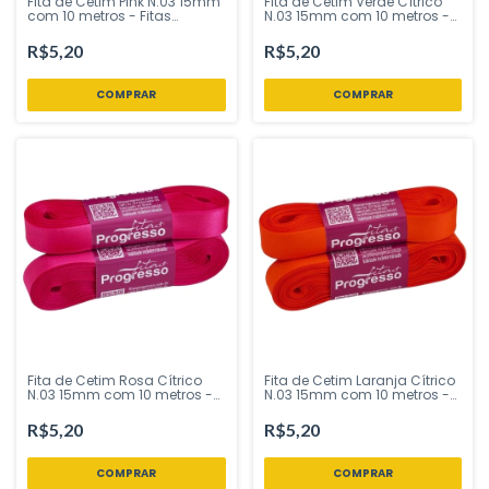
Fita de Cetim Pink N.03 15mm
Fita de Cetim Verde Cítrico
com 10 metros - Fitas
N.03 15mm com 10 metros -
Progresso - Inspire sua Festa
Fitas Progresso - Inspire sua
Loja
Festa Loja
R$5,20
R$5,20
Fita de Cetim Rosa Cítrico
Fita de Cetim Laranja Cítrico
N.03 15mm com 10 metros -
N.03 15mm com 10 metros -
Fitas Progresso - Inspire sua
Fitas Progresso - Inspire sua
Festa Loja
Festa Loja
R$5,20
R$5,20