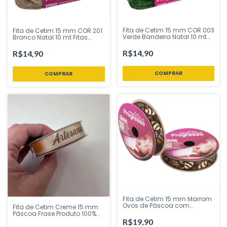
Fita de Cetim 15 mm COR 003
Fita de Cetim 15 mm COR 201
Verde Bandeira Natal 10 mt
Branco Natal 10 mt Fitas
Fitas Progresso - Inspire sua
Progresso - Inspire sua Festa
Festa Loja
Loja
R$14,90
R$14,90
Fita de Cetim 15 mm Marrom
Ovos de Páscoa com
Fita de Cetim Creme 15 mm
Folhagem 10 mt COR 452
Páscoa Frase Produto 100%
Fitas Progresso - Inspire sua
Artesanal 10 mt COR 140 Fitas
R$19,90
Festa Loja
Progresso - Inspire sua Festa