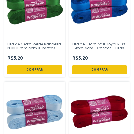
Fita de Cetim Verde Bandeira
Fita de Cetim Azul Royal N.03
N.03 15mm com 10 metros -
15mm com 10 metros - Fitas
Fitas Progresso - Inspire sua
Progresso - Inspire sua Festa
Festa Loja
Loja
R$5,20
R$5,20