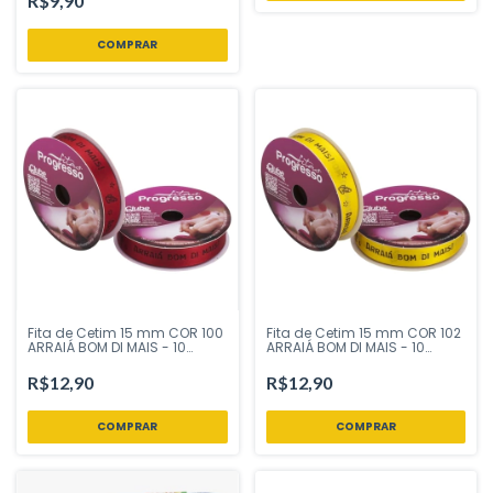
R$9,90
COMPRAR
Fita de Cetim 15 mm COR 100
Fita de Cetim 15 mm COR 102
ARRAIÁ BOM DI MAIS - 10
ARRAIÁ BOM DI MAIS - 10
metros - Fitas Progresso -
metros - Fitas Progresso -
Inspire sua Festa Loja
Inspire sua Festa Loja
R$12,90
R$12,90