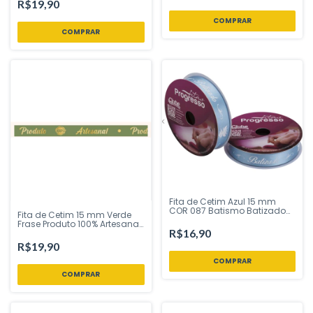
R$19,90
Loja
Fita de Cetim Azul 15 mm
COR 087 Batismo Batizado
Fita de Cetim 15 mm Verde
10 mts Fitas Progresso -
Frase Produto 100% Artesanal
Inspire sua Festa Loja
R$16,90
10 mt COR 478 Fitas
Progresso - Inspire sua Festa
R$19,90
Loja