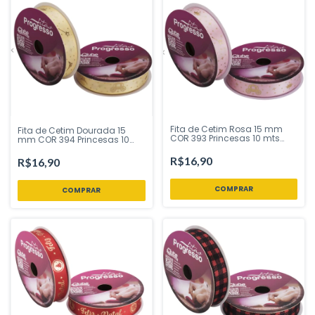
Fita de Cetim Rosa 15 mm
Fita de Cetim Dourada 15
COR 393 Princesas 10 mts
mm COR 394 Princesas 10
Fitas Progresso - Inspire sua
mts Fitas Progresso - Inspire
Festa Loja
sua Festa Loja
R$16,90
R$16,90