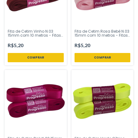
Fita de Cetim Vinho N.03
Fita de Cetim Rosa Bebê N.03
15mm com 10 metros - Fitas
15mm com 10 metros - Fitas
Progresso - Inspire sua Festa
Progresso - Inspire sua Festa
Loja
Loja
R$5,20
R$5,20