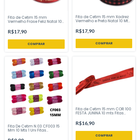
Fita de Cetim 15 mm Xadrez
Fita de Cetim 15 mm
Vermelho e Preto Natal 10 Mt
Vermelho Frase Feliz Natal 10
Fitas Progresso - Inspire sua
Mt Fitas Progresso - Inspire
Festa Loja
sua Festa Loja
R$17,90
R$17,90
Fita de Cetim 15 mm COR 100
FESTA JUNINA 10 mts Fitas
Progresso - Inspire sua Festa
Loja
R$16,90
Fita De Cetim N.03 CF003 15
Mm 10 Mts 1 Uni Fitas
Progresso Inspire sua Festa
Loja