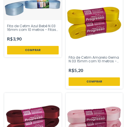
Fita de Cetim Azul Bebê N.03
16mm com 10 metros - Fitas
Progresso - Inspire sua Festa
Loja
R$3,90
Fita de Cetim Amarelo Gema
N.03 15mm com 10 metros -
Fitas Progresso - Inspire sua
Festa Loja
R$5,20