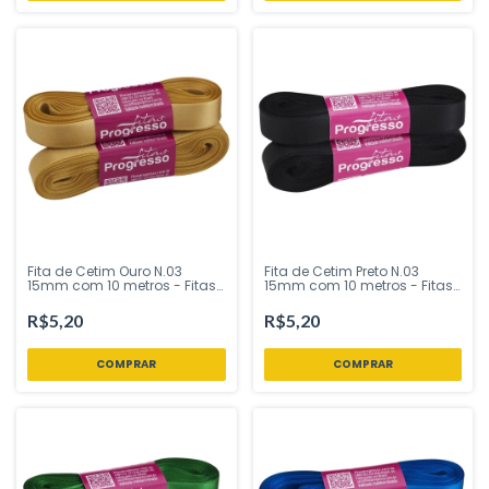
Fita de Cetim Ouro N.03
Fita de Cetim Preto N.03
15mm com 10 metros - Fitas
15mm com 10 metros - Fitas
Progresso - Inspire sua Festa
Progresso - Inspire sua Festa
Loja
Loja
R$5,20
R$5,20