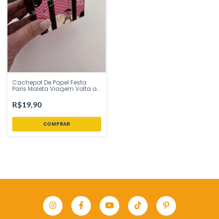
Cachepot De Papel Festa
Paris Maleta Viagem Volta ao
mundo 8 Uni Regina Festas -
Inspire sua Festa Loja
R$19,90