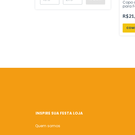
Copo 
para F
unidad
- Insp
R$21
Loja
INSPIRE SUA FESTA LOJA
Quem somos