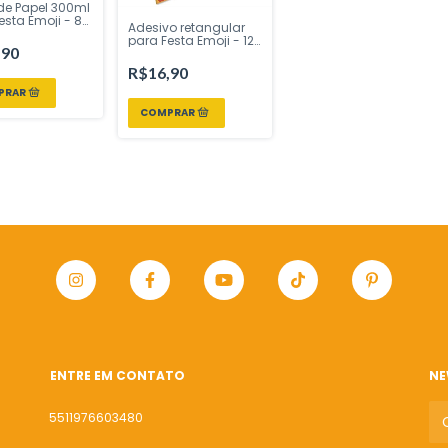
de Papel 300ml
esta Emoji - 8
Adesivo retangular
es - Festcolor
para Festa Emoji - 12
ire sua Festa
,90
unidades - Festcolor
- Inspire sua Festa
R$16,90
ENTRE EM CONTATO
NE
5511976603480