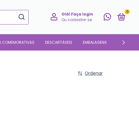
0
Olá!
Faça login
Ou cadastre-se
S COMEMORATIVAS
DESCARTÁVEIS
EMBALAGENS
PARA O LAR
Ordenar