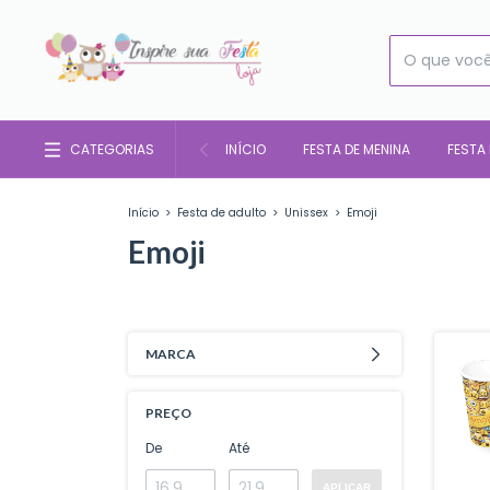
CATEGORIAS
INÍCIO
FESTA DE MENINA
FESTA
Início
>
Festa de adulto
>
Unissex
>
Emoji
Emoji
MARCA
PREÇO
De
Até
APLICAR