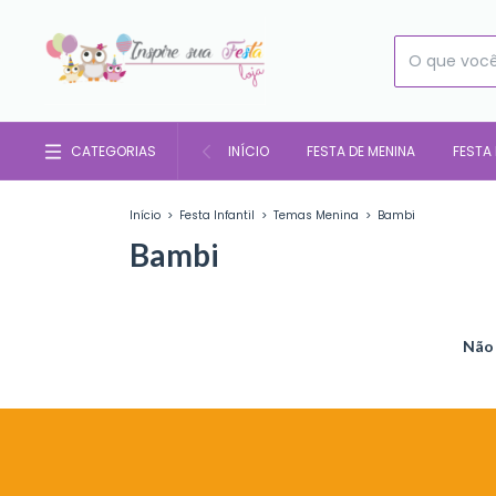
CATEGORIAS
INÍCIO
FESTA DE MENINA
FESTA
Início
>
Festa Infantil
>
Temas Menina
>
Bambi
Bambi
Não 