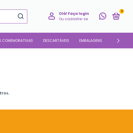
0
Olá!
Faça login
Ou cadastre-se
S COMEMORATIVAS
DESCARTÁVEIS
EMBALAGENS
PARA O LAR
tros.