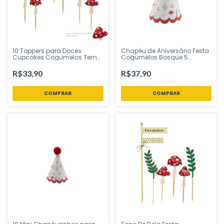
10 Toppers para Doces
Chapéu de Aniversário Festa
Cupcakes Cogumelos Tem
Cogumelos Bosque 5
Festejo - Inspire sua Festa
Unidades – Tem Festejo |
Loja
Inspire Sua Festa Loja
R$33,90
R$37,90