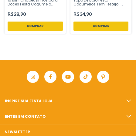
10 Mini Chapéuzinhos para
Topo De Bolo Festa
Doces Festa Cogumelo
Cogumelos Tem Festejo -
Bosque – Tem Festejo |
Inspire sua Festa Loja
Inspire Sua Festa Loja
R$28,90
R$34,90
INSPIRE SUA FESTA LOJA
ENTRE EM CONTATO
NEWSLETTER