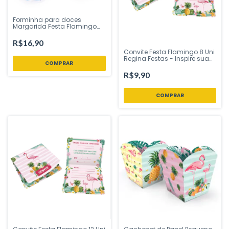
Forminha para doces
Margarida Festa Flamingo
40 Uni Plac Festas - Inspire
sua Festa Loja
R$16,90
Convite Festa Flamingo 8 Uni
Regina Festas - Inspire sua
Festa Loja
R$9,90