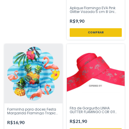
Aplique Flamingo EVA Pink
Glitter Vazado 5 cm 8 Uni
Vivarte - Inspire sua Festa
Loja
R$9,90
Fita de Gorgurão LINHA
Forminha para doces Festa
GLITTER FLAMINGO COR 011
Margarida Flamingo Tropical
N.09 38 mm com 10 metros -
40 Uni Plac Festas - Inspire
Fitas Progresso - Inspire sua
sua Festa Loja
R$21,90
R$16,90
Festa Loja