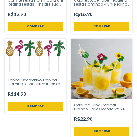
Convite Festa Flamingo 12 Uni
Cachepot de Papel Pequeno
Regina Festas - Inspire sua
Festa Flamingo 4 Uni Regina
Festa Loja
Festas - Inspire sua Festa
Loja
R$12,90
R$16,90
Topper Decorativo Tropical
Flamingo EVA Glitter 10 cm 6
Uni Vivarte - Inspire sua Festa
Loja
R$14,90
Canudo Drink Tropical
Hibisco Flor e Costela kit 6 Uni
Vivarte - Inspire sua Festa
Loja
R$22,90