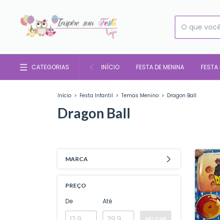
CATEGORIAS
INÍCIO
FESTA DE MENINA
FESTA
Início
>
Festa Infantil
>
Temas Menino
>
Dragon Ball
Dragon Ball
MARCA
PREÇO
De
Até
APLICAR