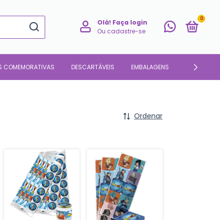
0
Olá!
Faça login
Ou cadastre-se
S COMEMORATIVAS
DESCARTÁVEIS
EMBALAGENS
PARA O LAR
Ordenar