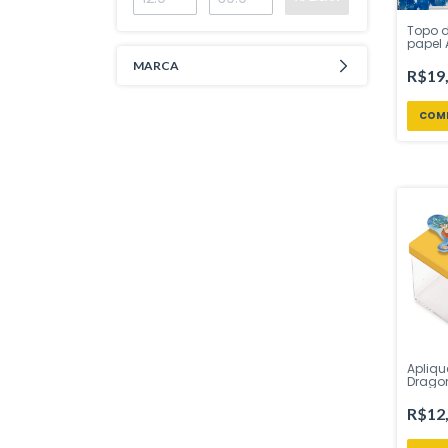
Topo d
papel 
Festa 
MARCA
Festcol
R$19
sua Fe
Apliqu
Dragon
unida
R$12