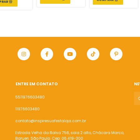
ENTRE EM CONTATO
NE
5511976603480
11976603480
contato@inspiresuafestaloja.com.br
Estrada Velha da Balsa 756, sala 2 alto, Chácara Marco,
Barueri. São Paulo. Cep: 06.419-300