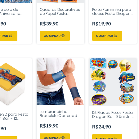
e bolo de
Quadros Decorativos
Porta Forminha para
Aniversário
de Papel Festa
doces Festa Dragon
Dragon Ball
Dragon Ball 4 Uni
Ball 40 Uni Festcolor -
or - Inspire
Festcolor - Inspire
Inspire sua Festa Loja
,90
R$39,90
R$19,90
sta Loja
sua Festa Loja
Lembrancinha
Kit Placas Fotos Festa
e 3D para Festa
Bracelete Cartonado
Dragon Ball 9 Uni Uni
 Ball - 12
Dragon Ball Super -
Festcolor - Inspire
des
08 unidades
sua Festa Loja
R$19,90
R$24,90
,90