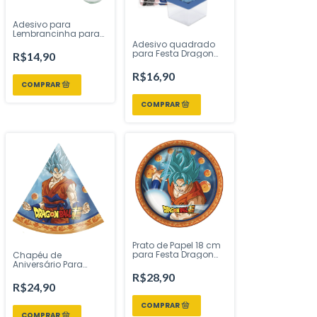
Adesivo para
Lembrancinha para
Festa Dragon Ball -
Adesivo quadrado
36 unidades
para Festa Dragon
R$14,90
Ball - 30 unidades
R$16,90
Prato de Papel 18 cm
para Festa Dragon
Chapéu de
Ball - 8 unidades
Aniversário Para
Festa Dragon Ball - 8
R$28,90
unidades
R$24,90