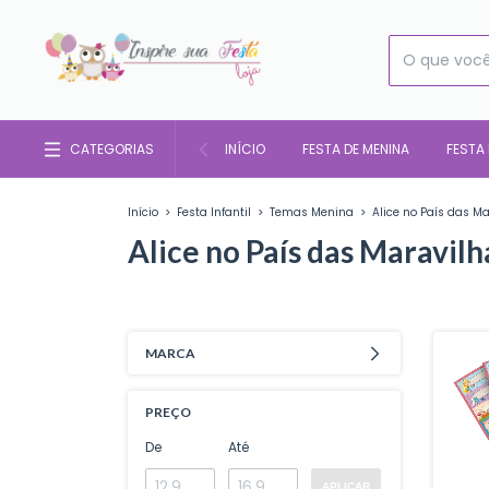
CATEGORIAS
INÍCIO
FESTA DE MENINA
FESTA
Início
>
Festa Infantil
>
Temas Menina
>
Alice no País das M
Alice no País das Maravilh
MARCA
PREÇO
De
Até
APLICAR