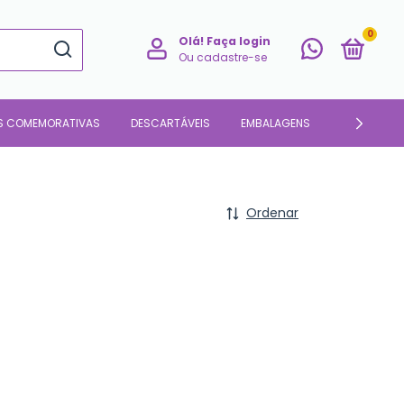
0
Olá!
Faça login
Ou cadastre-se
S COMEMORATIVAS
DESCARTÁVEIS
EMBALAGENS
PARA O LAR
Ordenar