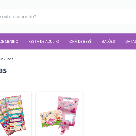
 DE MENINO
FESTA DE ADULTO
CHÁ DE BEBÊ
BALÕES
DATA
aravilhas
as