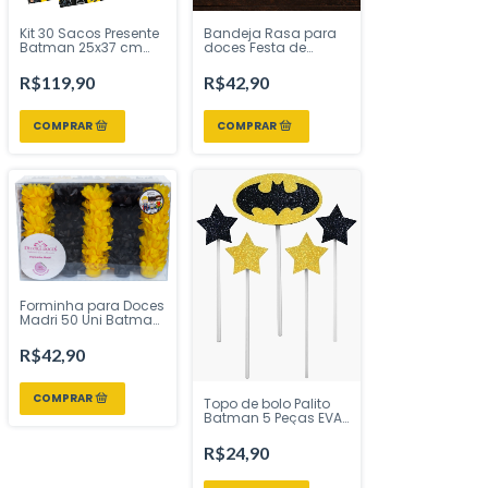
Kit 30 Sacos Presente
Bandeja Rasa para
Batman 25x37 cm
doces Festa de
com Laço e Tag –
Halloween Abóbora
Cromus | Inspire Sua
27 x 25 cm - Piffer
R$119,90
R$42,90
Festa Loja
Festas - Inspire sua
Festa Loja
Forminha para Doces
Madri 50 Uni Batman
Decora Doces -
Inspire sua Festa Loja
R$42,90
Topo de bolo Palito
Batman 5 Peças EVA
Glitter 15 cm Vivarte -
Inspire sua Festa
R$24,90