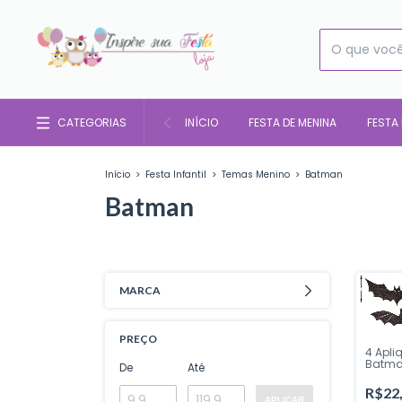
CATEGORIAS
INÍCIO
FESTA DE MENINA
FESTA
Início
>
Festa Infantil
>
Temas Menino
>
Batman
Batman
MARCA
PREÇO
4 Apli
Batman
De
Até
Festa 
cm Viv
R$22
sua Fe
APLICAR