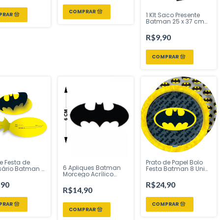
1 KIt Saco Presente
Batman 25 x 37 cm
com Laço e Cartão –
Cromus | Inspire Sua
R$9,90
Festa
e Festa de
Prato de Papel Bolo
6 Apliques Batman
sário Batman 8
Festa Batman 8 Uni
Morcego Acrílico
tcolor - Inspire
Festcolor - Inspire
Preto AC2 6 cm
sta Loja
sua Festa Loja
,90
R$24,90
Vivarte - Inspire sua
R$14,90
Festa Loja