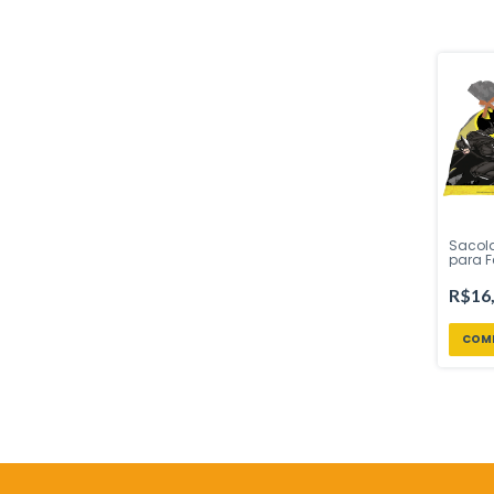
Sacol
para 
Geek 8
- Insp
R$16
Loja