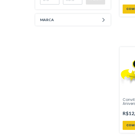
MARCA
Convit
Aniver
Uni Fes
sua Fe
R$12