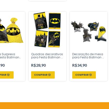
a Surpresa
Quadros decorativos
Decoração de mesa
Festa Batman
para Festa Batman 4
para Festa Batman 8
 uni - Festcolor
uni - Festcolor -
uni - Festcolor Inspire
ire sua Festa
Inspire sua Festa Loja
sua Festa Loja
,90
R$28,90
R$34,90