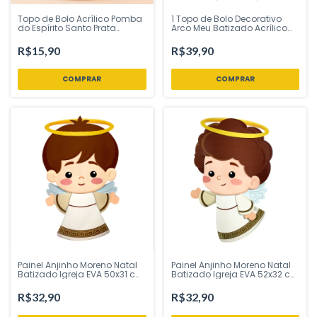
Topo de Bolo Acrílico Pomba
1 Topo de Bolo Decorativo
do Espírito Santo Prata
Arco Meu Batizado Acrílico
15,5x10 cm – Ponto das
21x14cm Vivarte - Inspire sua
Festas - Inspire sua Festa
Festa Loja
R$15,90
R$39,90
Loja
COMPRAR
Painel Anjinho Moreno Natal
Painel Anjinho Moreno Natal
Batizado Igreja EVA 50x31 cm
Batizado Igreja EVA 52x32 cm
Piffer - Inspire sua Festa Loja
Piffer - Inspire sua Festa Loja
R$32,90
R$32,90