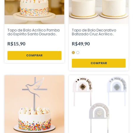
Topo de Bolo Acrílico Pomba
Topo de Bolo Decorativo
do Espírito Santo Dourado
Batizado Cruz Acrílico
15,5x10 cm – Ponto das
Dourado ou Branco 21 cm
Festas - Inspire sua Festa
Vivarte - Inspire sua Festa
R$15,90
R$49,90
Loja
Loja
COMPRAR