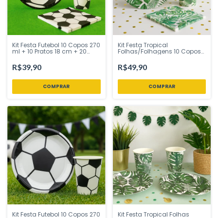
Kit Festa Futebol 10 Copos 270
Kit Festa Tropical
ml + 10 Pratos 18 cm + 20
Folhas/Folhagens 10 Copos
Guardanapos 32x32 cm –
270 ml + 10 Pratos 18 cm + 20
Silver Festas
Guardanapos 32x32 cm –
R$39,90
R$49,90
Silver Festas
Kit Festa Futebol 10 Copos 270
Kit Festa Tropical Folhas