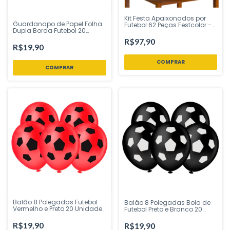
Kit Festa Apaixonados por
Guardanapo de Papel Folha
Futebol 62 Peças Festcolor -
Dupla Borda Futebol 20
Inspire sua Festa Loja
Unidades Ponto das Festas -
R$97,90
Inspire sua Festa Loja
R$19,90
Balão 8 Polegadas Futebol
Balão 8 Polegadas Bola de
Vermelho e Preto 20 Unidades
Futebol Preto e Branco 20
Piffer Festas - Inspire sua
Unidades Piffer Festas -
Festa Loja
Inspire sua Festa Loja
R$19,90
R$19,90