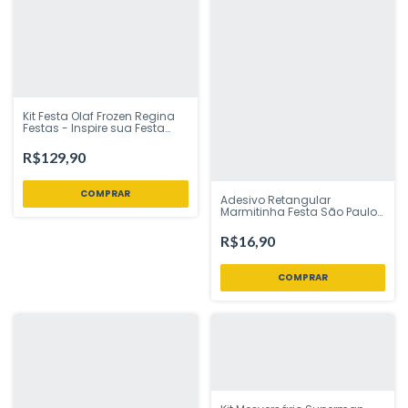
Kit Festa Olaf Frozen Regina
Festas - Inspire sua Festa
Loja
R$129,90
Adesivo Retangular
Marmitinha Festa São Paulo
Futebol 12 uni Festcolor -
Inspire sua Festa Loja
R$16,90