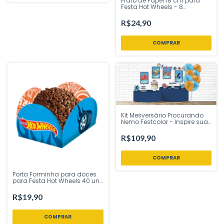
Prato de Papel 18 cm para
Festa Hot Wheels - 8
unidades - Festcolor - Inspire
sua Festa Loja
R$24,90
Kit Mesversário Procurando
Nemo Festcolor - Inspire sua
Festa Loja
R$109,90
Porta Forminha para doces
para Festa Hot Wheels 40 uni
Festcolor - Inspire sua Festa
Loja
R$19,90