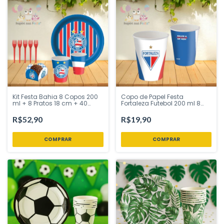
Kit Festa Bahia 8 Copos 200
Copo de Papel Festa
ml + 8 Pratos 18 cm + 40
Fortaleza Futebol 200 ml 8
Porta Forminha + 10 Garfos
Unidades Festcolor - Inspire
Festcolor Licenciado - Inspire
Sua Festa Loja
R$52,90
R$19,90