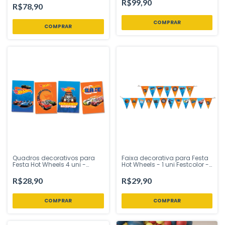
R$99,90
R$78,90
Quadros decorativos para
Faixa decorativa para Festa
Festa Hot Wheels 4 uni -
Hot Wheels - 1 uni Festcolor -
Festcolor - Inspire sua Festa
Inspire sua Festa
Loja
R$28,90
R$29,90