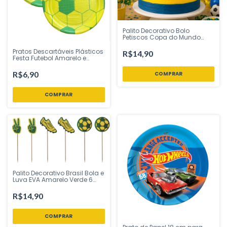
Palito Decorativo Bolo
Petiscos Copa do Mundo
Brasil Hexa 6 Peças Vivarte -
Inspire sua Festa Loja
Pratos Descartáveis Plásticos
R$14,90
Festa Futebol Amarelo e
verde 15cm Biodegradável 10
Unidades Plastik
R$6,90
Palito Decorativo Brasil Bola e
Luva EVA Amarelo Verde 6
Peças Vivarte - Inspire sua
Festa Loja
R$14,90