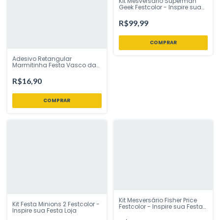
Kit Mesversário Superman
Geek Festcolor - Inspire sua
Festa Loja
R$99,99
Adesivo Retangular
Marmitinha Festa Vasco da
Gama Futebol 12 uni
Festcolor - Inspire sua Festa
R$16,90
Loja
Kit Mesversário Fisher Price
Kit Festa Minions 2 Festcolor -
Festcolor - Inspire sua Festa
Inspire sua Festa Loja
Loja