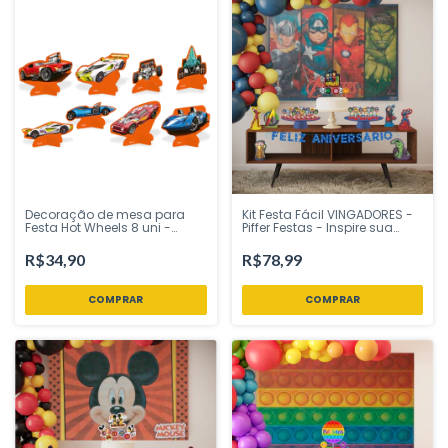
Decoração de mesa para
Kit Festa Fácil VINGADORES -
Festa Hot Wheels 8 uni -
Piffer Festas - Inspire sua
Festcolor - Inspire sua Festa
Festa Loja
Loja
R$34,90
R$78,99