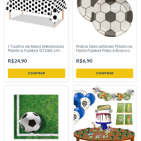
1 Toalha de Mesa Metalizada
Pratos Descartáveis Plásticos
Plástica Futebol 137x183 cm
Festa Futebol Preto e Branco
Ponto das Festas – Inspire
15cm Biodegradável 10
sua Festa Loja
Unidades Plastik
R$24,90
R$6,90