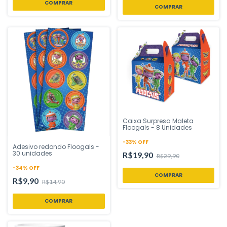
Caixa Surpresa Maleta
Floogals - 8 Unidades
-
33
%
OFF
Adesivo redondo Floogals -
30 unidades
R$19,90
R$29,90
-
34
%
OFF
R$9,90
R$14,90