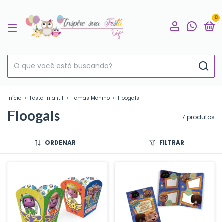
0
Início
>
Festa Infantil
>
Temas Menino
>
Floogals
Floogals
7 produtos
ORDENAR
FILTRAR