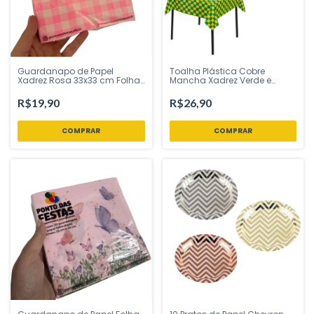
Guardanapo de Papel
Toalha Plástica Cobre
Xadrez Rosa 33x33 cm Folha
Mancha Xadrez Verde e
Dupla 20 Unidades | Ponto
Amarelo 78x78cm 10
das Festas - Inspire sua
Unidades Campfestas -
R$19,90
R$26,90
Festa Loja
Inspire sua Festa Loja