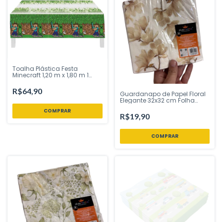
Toalha Plástica Festa
Minecraft 1,20 m x 1,80 m 1
Unidade | Festcolor – Inspire
sua Festa Loja
R$64,90
Guardanapo de Papel Floral
Elegante 32x32 cm Folha
Dupla 20 Unidades Silver
Festas - Inspire sua Festa
R$19,90
Loja