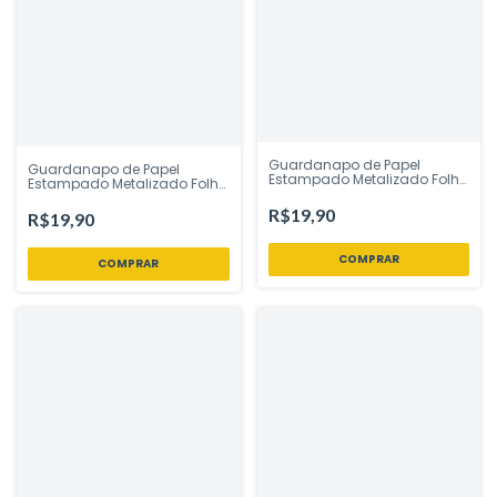
Guardanapo de Papel
Guardanapo de Papel
Estampado Metalizado Folha
Estampado Metalizado Folha
Dupla Ano Novo Brinde Prata
Dupla Ano Novo Taças
32x32 cm Silver Festas -
Brinde Dourado 32x32 cm
R$19,90
R$19,90
Inspire sua Festa
Silver Festas - Inspire sua
Festa