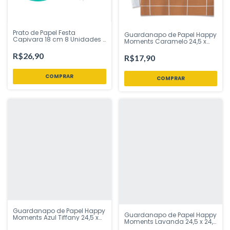
Prato de Papel Festa
Guardanapo de Papel Happy
Capivara 18 cm 8 Unidades |
Moments Caramelo 24,5 x
Regina Festas – Inspire Sua
24,5 cm 20 Folhas | Cromus –
Festa Loja
Inspire Sua Festa Loja
R$26,90
R$17,90
Guardanapo de Papel Happy
Guardanapo de Papel Happy
Moments Azul Tiffany 24,5 x
Moments Lavanda 24,5 x 24,5
24,5 cm 20 Folhas | Cromus –
cm 20 Folhas | Cromus –