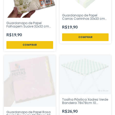
Guardanapo de Papel
Carros Carrinhos 33x33 cm
Folha Dupla 20 Unidades |
Guardanapo de Papel
MAKE+ – Inspire sua Festa
Folhagem Suave 32x32 cm
R$19,90
Loja
Folha Dupla 20 Unidades
Silver Festas - Inspire sua
R$19,90
Festa Loja
Toalha Plástica Xadrez Verde
Bandeira 78x78cm 10
Unidades Campfestas -
Inspire sua Festa Loja
R$26,90
Guardanapo de Papel Rosa