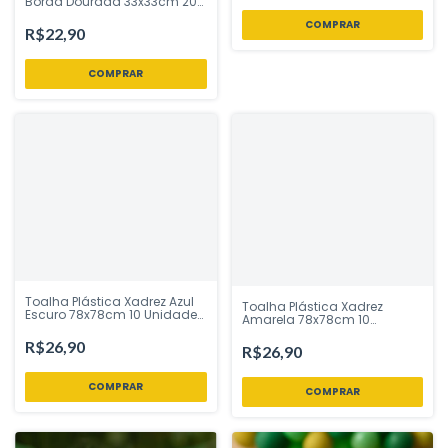
Borda Dourada 33x33cm 20
Unidades Ponto das Festas
R$22,90
Toalha Plástica Xadrez Azul
Toalha Plástica Xadrez
Escuro 78x78cm 10 Unidades
Amarela 78x78cm 10
Campfestas - Inspire sua
Unidades Campfestas -
Festa Loja
Inspire sua Festa Loja
R$26,90
R$26,90