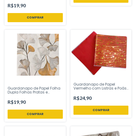
das Festas - Inspire sua
R$19,90
Festa Loja
Guardanapo de Papel
Vermelho com Listras e Poás
Guardanapo de Papel Folha
Dourados 33x33 cm – 20
Dupla Folhas Pratas e
Unidades | Dupla Camada –
Douradas 32x32 cm Silver
R$24,90
Ponto das Festas – Insp
Festas - Inspire sua Festa
R$19,90
Loja