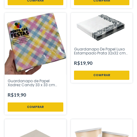
Guardanapo De Papel Luxo
Estampado Prata 32x32 cm
Folha Tripla Silver Festas -
Inspire sua Festa Loja
R$19,90
Guardanapo de Papel
Xadrez Candy 33 x 33 cm
Folha Dupla 20 Unidades –
Ponto das Festas – Inspire
R$19,90
Sua Festa Loja