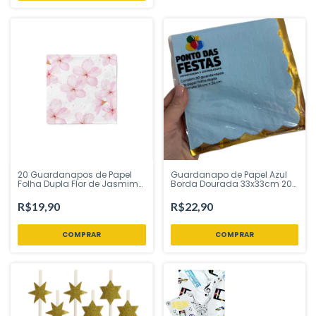
20 Guardanapos de Papel
Guardanapo de Papel Azul
Folha Dupla Flor de Jasmim
Borda Dourada 33x33cm 20
Rosa 33x33 cm - Inspire sua
Unidades Ponto das Festas
Festa Loja
R$19,90
R$22,90