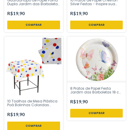
Guardanapo de Papel Folha
10 Pratos de Papel Chevron
Dupla Jardim das Borboletas
Silver Festas - Inspire sua
33x33 cm - Inspire sua Festa
Festa Loja
Loja
R$19,90
R$19,90
COMPRAR
8 Pratos de Papel Festa
Jardim das Borboletas 18 cm
Ponto das Festas - Inspire
sua Festa Loja
10 Toalhas de Mesa Plástica
R$19,90
Poá Bolinhas Coloridas
78x78 cm Para Mesa dos
Convidados - CampFestas -
R$19,90
Inspire sua Festa