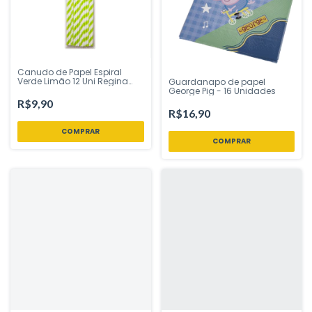
Canudo de Papel Espiral
Verde Limão 12 Uni Regina
Guardanapo de papel
Festas - Inspire sua Festa
George Pig - 16 Unidades
Loja
R$9,90
R$16,90