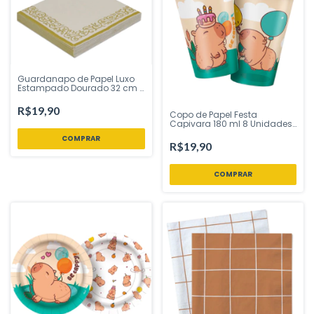
Guardanapo de Papel Luxo
Estampado Dourado 32 cm x
32 cm Folha Tripla 20
Unidades Silver Festas –
R$19,90
Copo de Papel Festa
Inspire Sua Festa
Capivara 180 ml 8 Unidades |
Regina Festas – Inspire Sua
Festa Loja
R$19,90