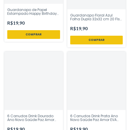
Guardanapo de Papel
Estampado Happy Birthday
Guardanapo Floral Azul
Bolinhas 32x32 cm Silver
Folha Dupla 32x32 cm 20 Fls
Festas - Inspire sua Festa
R$19,90
Silver Festas - Inspire sua
Loja
Festa Loja
R$19,90
6 Canudos Drink Dourado
6 Canudos Drink Prata Ano
Ano Novo Saúde Paz Amor
Novo Saúde Paz Amor EVA
EVA Vivarte - Inspire sua
Vivarte - Inspire sua Festa
Festa Loja
Loja
R$19,90
R$19,90