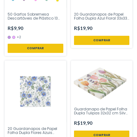
50 Garfos Sobremesa
20 Guardanapos de Papel
Descartáveis de Plástico 13
Folha Dupla Azul Floral 33x33
cm Bello Festas - Inspire sua
cm Ponto das Festas -
Festa Loja
Inspire sua Festa Loja
R$9,90
R$19,90
+2
COMPRAR
Guardanapo de Papel Folha
Dupla Tulipas 32x32 cm Silver
Festas - Inspire sua Festa
Loja
R$19,90
20 Guardanapos de Papel
Folha Dupla Flores Azuis
delicadas 33x33 cm Ponto