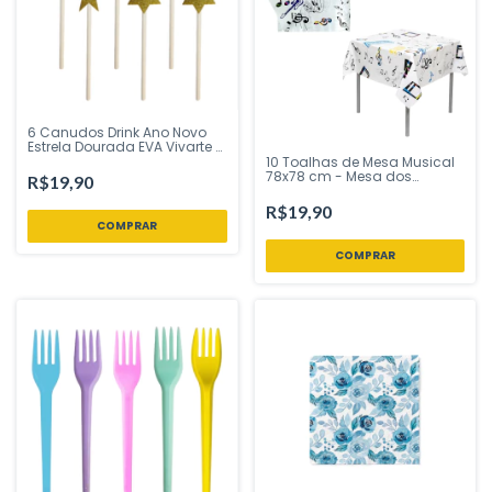
6 Canudos Drink Ano Novo
Estrela Dourada EVA Vivarte -
Inspire sua Festa Loja
10 Toalhas de Mesa Musical
78x78 cm - Mesa dos
R$19,90
Convidados Festa Música |
CampFestas - Inspire sua
R$19,90
Festa Loja