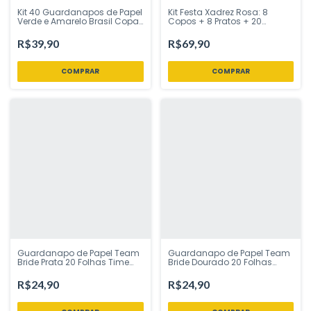
Kit 40 Guardanapos de Papel
Kit Festa Xadrez Rosa: 8
Verde e Amarelo Brasil Copa
Copos + 8 Pratos + 20
do Mundo 33 x 33 cm Folha
Guardanapos + 200
Dupla Silver Festas – Inspire
Forminhas Ponto das Festas
R$39,90
R$69,90
Sua Festa Loja
Guardanapo de Papel Team
Guardanapo de Papel Team
Bride Prata 20 Folhas Time
Bride Dourado 20 Folhas
Noiva Despedida de Solteira
Time Noiva Despedida de
Ponto das Festas
Solteira Ponto das Festas
R$24,90
R$24,90