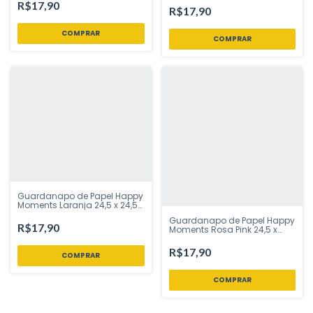
Inspire Sua Festa Loja
R$17,90
Inspire Sua Festa Loja
R$17,90
Guardanapo de Papel Happy
Moments Laranja 24,5 x 24,5
cm 20 Folhas | Cromus –
Guardanapo de Papel Happy
Inspire Sua Festa Loja
R$17,90
Moments Rosa Pink 24,5 x
24,5 cm 20 Folhas | Cromus –
Inspire Sua Festa Loja
R$17,90