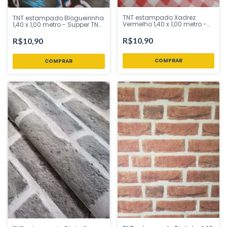
TNT estampado Xadrez
TNT estampado Blogueirinha
Vermelho 1,40 x 1,00 metro -
1,40 x 1,00 metro - Supper TNT
Supper TNT - Inspire sua
- Inspire sua Festa
Festa
R$10,90
R$10,90