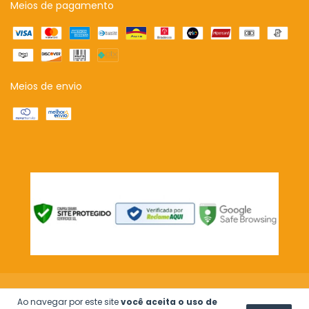
Meios de pagamento
Meios de envio
Copyright Inspire sua Festa Loja - 20851007000124 - 2026. Todos os direitos
Ao navegar por este site
você aceita o uso de
reservados.