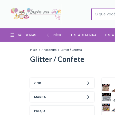
CATEGORIAS
INÍCIO
FESTA DE MENINA
FESTA
Início
>
Artesanato
>
Glitter / Confete
Glitter / Confete
COR
MARCA
PREÇO