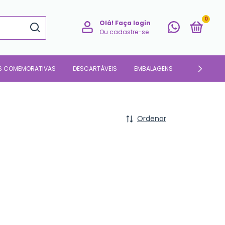
0
Olá!
Faça login
Ou cadastre-se
S COMEMORATIVAS
DESCARTÁVEIS
EMBALAGENS
PARA O LAR
Ordenar