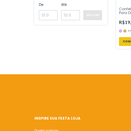
De
Até
Confe
Para D
APLICAR
25g 1 
Bizarro
R$19
Festa 
+
COM
INSPIRE SUA FESTA LOJA
Quem somos