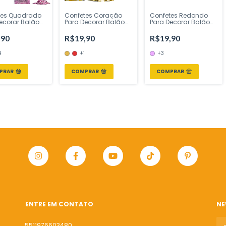
tes Quadrado
Confetes Coração
Confetes Redondo
ecorar Balão
Para Decorar Balão
Para Decorar Balão
Uni Mundo
25g 1 Uni Mundo
25g 1 Uni Mundo
 - Inspire sua
Bizarro - Inspire sua
Bizarro - Inspire sua
,90
R$19,90
R$19,90
Loja
Festa Loja
Festa Loja
4
+1
+3
PRAR
COMPRAR
COMPRAR
ENTRE EM CONTATO
NE
5511976603480