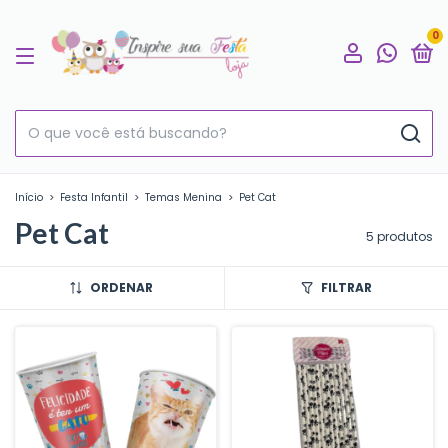
0
Início
>
Festa Infantil
>
Temas Menina
>
Pet Cat
Pet Cat
5 produtos
ORDENAR
FILTRAR