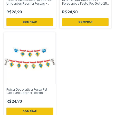
Cartaz Decorativo Pet Gato 4
Balão Látex Redondo 9
Unidades Regina Festas -
Polegadas Festa Pet Gato 25
Inspire sua Festa Loja
Uni Regina Festas - Inspire
sua Festa Loja
R$26,90
R$24,90
Faixa Decorativa Festa Pet
Cat 1 Uni Regina Festas -
Inspire sua Festa
R$24,90