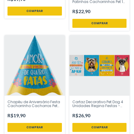
Loja sweet
Patinhas Cachorrinhos Pet 10
mt Fitas Progresso - Inspire
sua Festa Loja
R$22,90
Chapéu de Aniversário Festa
Cartaz Decorativo Pet Dog 4
Cachorrinho Cachorros Pet
Unidades Regina Festas -
Dog 8 Uni Regina Festas -
Inspire sua Festa Loja
Inspire sua Festa Loja
R$19,90
R$26,90