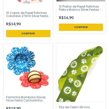
10 Pratos de Papel Patinhas
Preto e Branco Silver Festas -
10 Copos de Papel Patinhas
Inspire sua Festa Loja
Coloridas 270ml Silver Festas
R$16,90
- Inspire sua Festa Loja
R$14,90
Forminha Bombons Doces
Finos Festa Cachorrinho
Patinhas Patas 30 un Piffer
Festas - Inspire sua Festa
Fita de Cetim 38 mm
R$19,90