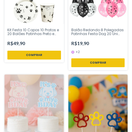
Kit Festa 10 Copos 10 Pratos e
Balão Redondo 8 Polegadas
20 Balões Patinhas Preto e
Patinhas Festa Dog 20 Uni
Branco Silver Festas - Inspire
Piffer Festas - Inspire sua
sua Festa Loja
Festa Loja
R$49,90
R$19,90
+2
COMPRAR