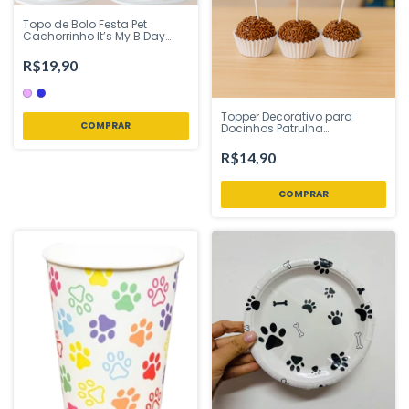
Topo de Bolo Festa Pet
Cachorrinho It’s My B.Day
Azul ou Rosa 22 cm Vivarte -
Inspire sua Festa Loja
R$19,90
Topper Decorativo para
COMPRAR
Docinhos Patrulha
Cachorrinho EVA Glitter 10 cm
6 Unidades Vivarte - Inspire
R$14,90
sua Festa Loja