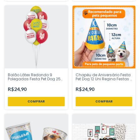
Balão Látex Redondo 9
Chapéu de Aniversário Festa
Polegadas Festa Pet Dog 25
Pet Dog 12 Uni Regina Festas -
Uni Regina Festas - Inspire
Inspire sua Festa Loja
sua Festa Loja
R$24,90
R$24,90