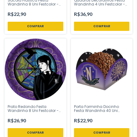
Sacola Plástica Festa
Quadros Decorativos Festa
Wandinha 8 Uni Festcolor -
Wandinha 4 Uni Festcolor -
Inspire sua Festa Loja
Inspire sua Festa Loja
R$22,90
R$36,90
Prato Redondo Festa
Porta Forminha Docinho
Wandinha 8 Uni Festcolor -
Festa Wandinha 40 Uni
Inspire sua Festa Loja
Festcolor - Inspire sua Festa
Loja
R$26,90
R$22,90