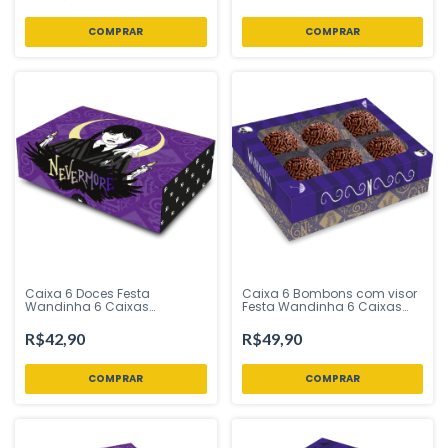
Caixa 6 Doces Festa
Caixa 6 Bombons com visor
Wandinha 6 Caixas
Festa Wandinha 6 Caixas
Festcolor - Inspire sua Festa
Festcolor - Inspire sua Festa
Loja
Loja
R$42,90
R$49,90