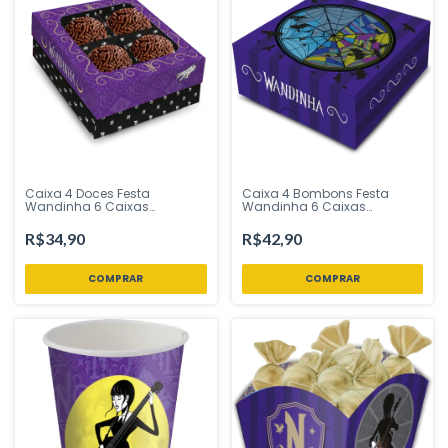
Caixa 4 Doces Festa
Caixa 4 Bombons Festa
Wandinha 6 Caixas
Wandinha 6 Caixas
Festcolor - Inspire sua Festa
Festcolor - Inspire sua Festa
Loja
Loja
R$34,90
R$42,90