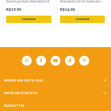
Docinhos Festa Wandinha 8
Wandinha 30 Uni Festcolor -
Uni Festcolor - Inspire sua
Inspire sua Festa Loja
Festa Loja
R$19,90
R$16,90
INSPIRE SUA FESTA LOJA
ENTRE EM CONTATO
NEWSLETTER