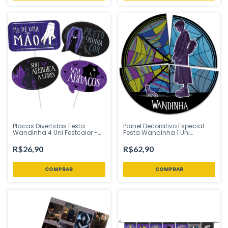
Placas Divertidas Festa
Painel Decorativo Especial
Wandinha 4 Uni Festcolor -
Festa Wandinha 1 Uni
Inspire sua Festa Loja
Festcolor - Inspire sua Festa
Loja
R$26,90
R$62,90