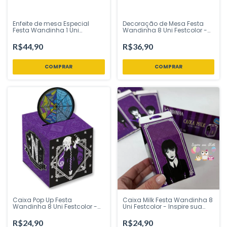
Enfeite de mesa Especial
Decoração de Mesa Festa
Festa Wandinha 1 Uni
Wandinha 8 Uni Festcolor -
Festcolor - Inspire sua Festa
Inspire sua Festa Loja
Loja
R$44,90
R$36,90
Caixa Pop Up Festa
Caixa Milk Festa Wandinha 8
Wandinha 8 Uni Festcolor -
Uni Festcolor - Inspire sua
Inspire sua Festa Loja
Festa Loja
R$24,90
R$24,90