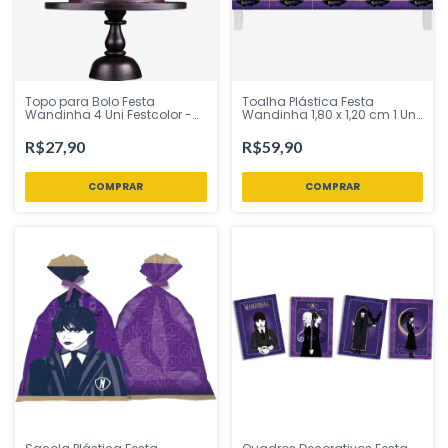
Topo para Bolo Festa
Toalha Plástica Festa
Wandinha 4 Uni Festcolor -
Wandinha 1,80 x 1,20 cm 1 Uni
Inspire sua Festa LojaTopo de
Festcolor - Inspire sua Festa
bolo / Topper de bolo para
Loja
R$27,90
R$59,90
Festa Brasil é