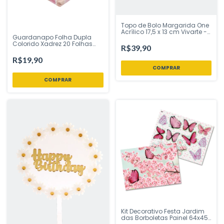
Topo de Bolo Margarida One
Acrílico 17,5 x 13 cm Vivarte -
Guardanapo Folha Dupla
Inspire sua Festa Loja
Colorido Xadrez 20 Folhas
R$39,90
32x32 cm - Silver Festas -
Inspire sua Festa Loja
R$19,90
Kit Decorativo Festa Jardim
das Borboletas Painel 64x45