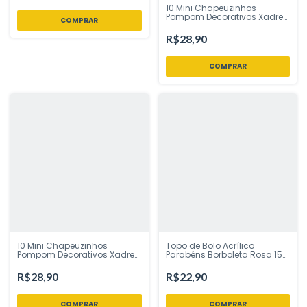
10 Mini Chapeuzinhos
Pompom Decorativos Xadrez
Vicht Pêssego Tem Festejo -
Inspire sua Festa Loja
R$28,90
10 Mini Chapeuzinhos
Topo de Bolo Acrílico
Pompom Decorativos Xadrez
Parabéns Borboleta Rosa 15
Vicht Lilás Tem Festejo -
cm | Vivarte - Inspire sua
Inspire sua Festa Loja
Festa Loja
R$28,90
R$22,90