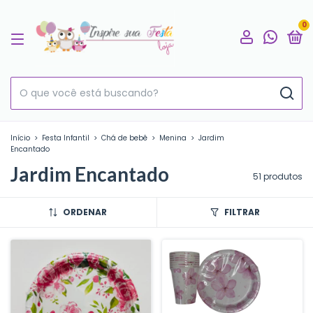
0
Início
>
Festa Infantil
>
Chá de bebê
>
Menina
>
Jardim
Encantado
Jardim Encantado
51 produtos
ORDENAR
FILTRAR