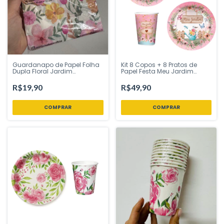
Guardanapo de Papel Folha
Kit 8 Copos + 8 Pratos de
Dupla Floral Jardim
Papel Festa Meu Jardim
Encantado 20 Uni 33x33cm -
Encantado Regina Festas -
Ponto das Festas
Inspire sua Festa Loja
R$19,90
R$49,90