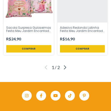
Sacola Surpresa Guloseimas
Adesivo Redondo Latinha
Festa Meu Jardim Encantado
Festa Meu Jardim Encantado
8 Uni Regina Festas - Inspire
30 Uni Regina Festas - Inspire
sua Festa Loja
sua Festa Loja
R$24,90
R$16,90
1
/
2