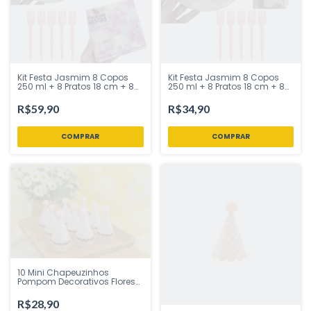
Kit Festa Jasmim 8 Copos
Kit Festa Jasmim 8 Copos
250 ml + 8 Pratos 18 cm + 8
250 ml + 8 Pratos 18 cm + 8
Garfos Sobremesa + 20
Garfos Sobremesa Ponto das
Guardanapos 33 x 33 cm
Festas - Inspire Sua Festa
R$59,90
R$34,90
Ponto das Festas - Ins
Loja
10 Mini Chapeuzinhos
Pompom Decorativos Flores
do Campo Tem Festejo -
Inspire sua Festa Loja
R$28,90