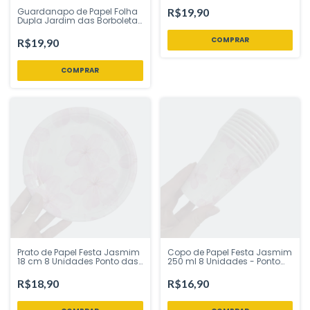
sua Festa Loja
Guardanapo de Papel Folha
R$19,90
Dupla Jardim das Borboletas
33x33 cm - Inspire sua Festa
Loja
R$19,90
Prato de Papel Festa Jasmim
Copo de Papel Festa Jasmim
18 cm 8 Unidades Ponto das
250 ml 8 Unidades - Ponto
Festas - Inspire Sua Festa
das Festas - Inspire sua
Loja
Festa Loja
R$18,90
R$16,90