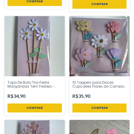
Topo De Bolo Trio Festa
10 Toppers para Doces
Margaridas Tem Festejo -
Cupcakes Flores do Campo
Inspire sua Festa Loja
Margaridas Tem Festejo -
Inspire sua Festa Loja
R$34,90
R$35,90