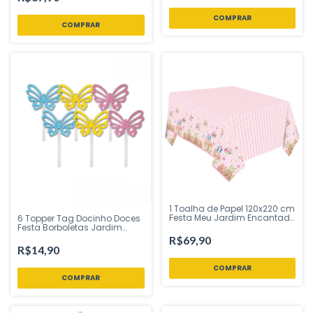
sua Festa Loja
1 Toalha de Papel 120x220 cm
Festa Meu Jardim Encantado
6 Topper Tag Docinho Doces
Regina Festas - Inspire sua
Festa Borboletas Jardim
Festa Loja
Encantado EVA Glitter 10 cm
R$69,90
Vivarte - Inspire sua Festa
R$14,90
Loja