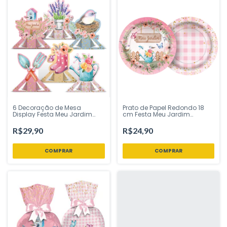
6 Decoração de Mesa
Prato de Papel Redondo 18
Display Festa Meu Jardim
cm Festa Meu Jardim
Encantado Regina Festas -
Encantado 8 Uni Regina
Inspire sua Festa Loja
Festas - Inspire sua Festa
R$29,90
R$24,90
Loja