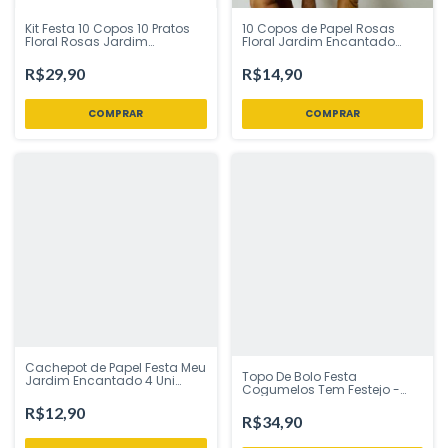
Kit Festa 10 Copos 10 Pratos
10 Copos de Papel Rosas
Floral Rosas Jardim
Floral Jardim Encantado
Encantado Silver Festas -
270ml Silver Festas - Inspire
Inspire sua Festa Loja
sua Festa Loja
R$29,90
R$14,90
Cachepot de Papel Festa Meu
Topo De Bolo Festa
Jardim Encantado 4 Uni
Cogumelos Tem Festejo -
Regina Festas - Inspire sua
Inspire sua Festa Loja
Festa Loja
R$12,90
R$34,90