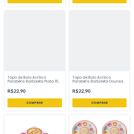
Topo de Bolo Acrílico
Topo de Bolo Acrílico
Parabéns Borboleta Prata 15
Parabéns Borboleta Dourado
cm | Vivarte – Inspire Sua
15 cm | Vivarte – Inspire Sua
Festa Loja
Festa Loja
R$22,90
R$22,90