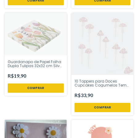
Guardanapo de Papel Folha
Dupla Tulipas 32x32 cm Silver
Festas - Inspire sua Festa
Loja
R$19,90
10 Toppers para Doces
Cupcakes Cogumelos Tem
Festejo - Inspire sua Festa
Loja
R$33,90