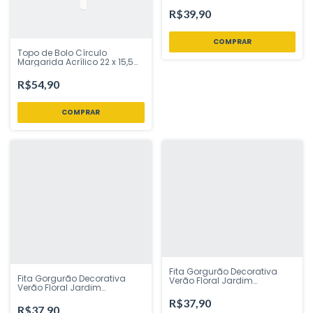
cm + 10 Pcs Festcolor -
Inspire sua Festa Loja
R$39,90
Topo de Bolo Círculo
Margarida Acrílico 22 x 15,5
cm Vivarte - Inspire sua
Festa Loja
R$54,90
Fita Gorgurão Decorativa
Fita Gorgurão Decorativa
Verão Floral Jardim
Verão Floral Jardim
Encantado 38 mm 10 mt COR
Encantado 38 mm 10 mt COR
016 Fitas Progresso - Inspire
R$37,90
015 Fitas Progresso - Inspire
sua Festa Loja
R$37,90