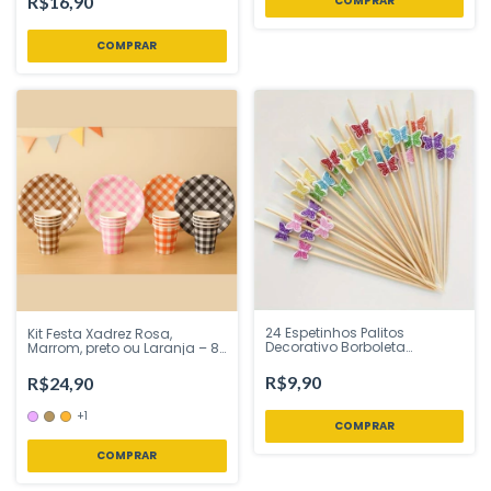
R$16,90
COMPRAR
24 Espetinhos Palitos
Kit Festa Xadrez Rosa,
Decorativo Borboleta
Marrom, preto ou Laranja – 8
Lanches e Petiscos - Ponto
Copos 250 ml + 8 Pratos 18
das Festas - Inspire sua
cm – Ponto das Festas –
R$9,90
R$24,90
Festa Loja
Inspire Sua Festa Loja
+1
COMPRAR