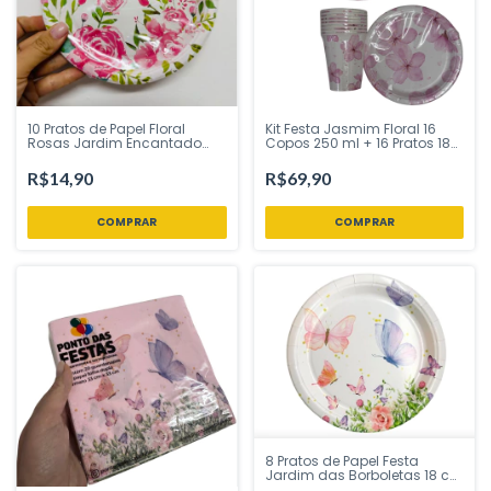
10 Pratos de Papel Floral
Kit Festa Jasmim Floral 16
Rosas Jardim Encantado
Copos 250 ml + 16 Pratos 18
Silver Festas - Inspire sua
cm - Ponto das Festas -
Festa Loja
Inspire Sua Festa Loja
R$14,90
R$69,90
8 Pratos de Papel Festa
Jardim das Borboletas 18 cm
Ponto das Festas - Inspire