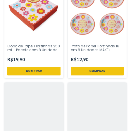
Copo de Papel Florzinhas 250
Prato de Papel Florzinhas 18
ml – Pacote com 8 Unidades
cm 8 Unidades MAKE+ –
| MAKE+ – Inspire sua Festa
Inspire sua Festa Loja
Loja
R$19,90
R$12,90