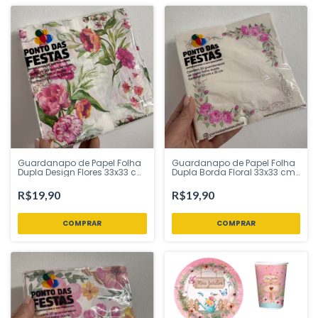
Guardanapo de Papel Folha
Guardanapo de Papel Folha
Dupla Design Flores 33x33 cm
Dupla Borda Floral 33x33 cm
- Ponto das Festas - Inspire
- Ponto das Festas - Inspire
sua Festa Loja
sua Festa Loja
R$19,90
R$19,90