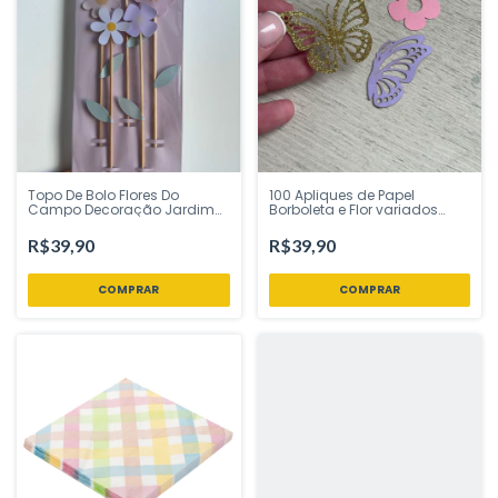
Topo De Bolo Flores Do
100 Apliques de Papel
Campo Decoração Jardim
Borboleta e Flor variados
Primavera Margaridas Tem
Festa Jardim Encantado -
Festejo - Inspire sua Festa
Inspire sua Festa Loja
R$39,90
R$39,90
Loja