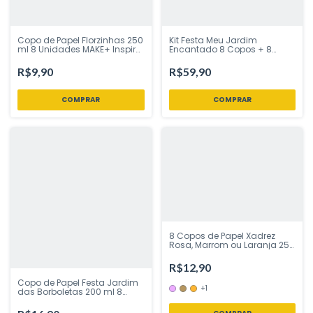
Copo de Papel Florzinhas 250
Kit Festa Meu Jardim
ml 8 Unidades MAKE+ Inspire
Encantado 8 Copos + 8
sua Festa Loja
Pratos + 20 guardanapos
Regina Festas - Inspire sua
R$9,90
R$59,90
Festa Loja
8 Copos de Papel Xadrez
Rosa, Marrom ou Laranja 250
ml Ponto das Festas – Inspire
Sua Festa Loja
R$12,90
Copo de Papel Festa Jardim
+1
das Borboletas 200 ml 8
Unidades Festcolor - Inspire
Sua Festa Loja