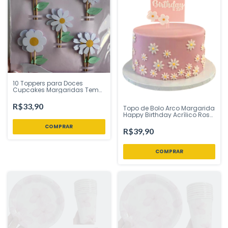
10 Toppers para Doces
Cupcakes Margaridas Tem
Festejo - Inspire sua Festa
Loja
R$33,90
Topo de Bolo Arco Margarida
Happy Birthday Acrílico Rosa
Bebê 13 x 22 cm Vivarte -
Inspire sua Festa Loja
R$39,90