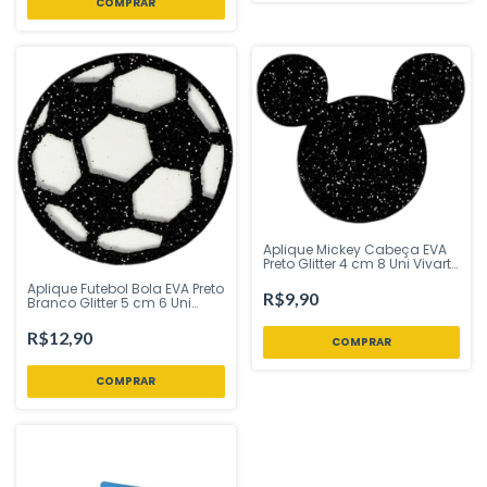
COMPRAR
Aplique Mickey Cabeça EVA
Preto Glitter 4 cm 8 Uni Vivarte
- Inspire sua Festa Loja
Aplique Futebol Bola EVA Preto
R$9,90
Branco Glitter 5 cm 6 Uni
Vivarte - Inspire sua Festa
Loja
R$12,90