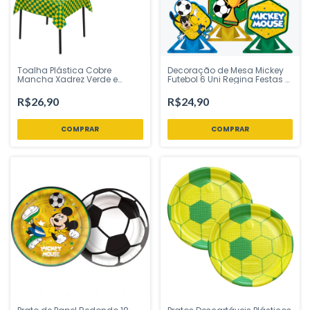
Toalha Plástica Cobre
Decoração de Mesa Mickey
Mancha Xadrez Verde e
Futebol 6 Uni Regina Festas -
Amarelo 78x78cm 10
Inspire sua Festa Loja
Unidades Campfestas -
R$26,90
R$24,90
Inspire sua Festa Loja