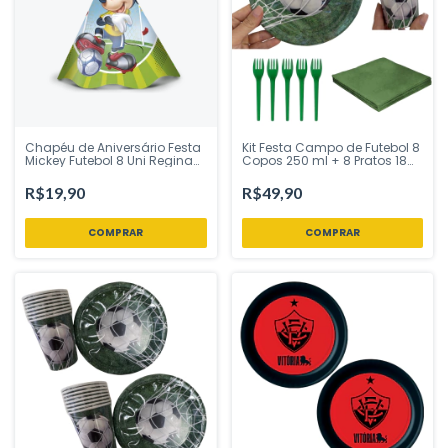
Chapéu de Aniversário Festa
Kit Festa Campo de Futebol 8
Mickey Futebol 8 Uni Regina
Copos 250 ml + 8 Pratos 18
Festas - Inspire sua Festa
cm + 8 Garfos Sobremesa +
Loja
20 Guardanapos Verde Liso -
R$19,90
R$49,90
Ponto das