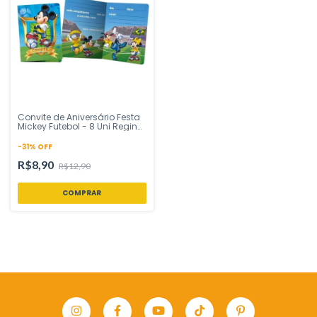
Convite de Aniversário Festa
Mickey Futebol - 8 Uni Regina
Festas - Inspire sua Festa
Loja
-
31
%
OFF
R$8,90
R$12,90