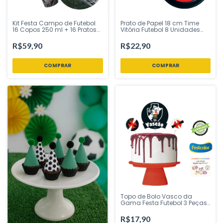
Kit Festa Campo de Futebol
Prato de Papel 18 cm Time
16 Copos 250 ml + 16 Pratos
Vitória Futebol 8 Unidades
18 cm - Ponto das Festas -
Festcolor – Inspire Sua Festa
Inspire Sua Festa Loja
Loja
R$59,90
R$22,90
Topo de Bolo Vasco da
Gama Festa Futebol 3 Peças |
Festcolor – Inspire sua Festa
Loja
R$17,90