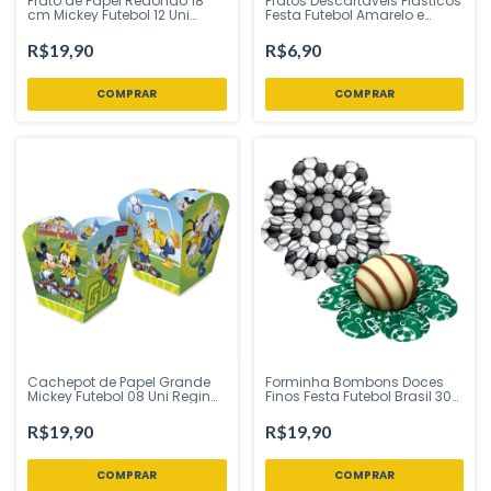
Prato de Papel Redondo 18
Pratos Descartáveis Plásticos
cm Mickey Futebol 12 Uni
Festa Futebol Amarelo e
Regina Festas - Inspire sua
verde 15cm Biodegradável 10
Festa Loja
Unidades Plastik
R$19,90
R$6,90
Cachepot de Papel Grande
Forminha Bombons Doces
Mickey Futebol 08 Uni Regina
Finos Festa Futebol Brasil 30
Festas - Inspire sua Festa
un Piffer Festas - Inspire sua
Loja
Festa Loja
R$19,90
R$19,90