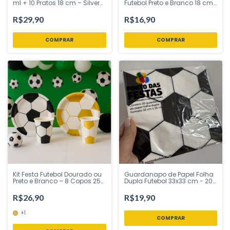
ml + 10 Pratos 18 cm – Silver
Futebol Preto e Branco 18 cm
Festas
Silver Festas - Inspire sua
Festa Loja
R$29,90
R$16,90
Kit Festa Futebol Dourado ou
Guardanapo de Papel Folha
Preto e Branco – 8 Copos 250
Dupla Futebol 33x33 cm - 20
ml + 8 Pratos 18 cm – Ponto
Uni - Ponto das Festas -
das Festas – Inspire Sua
Inspire sua Festa Loja
R$26,90
R$19,90
Festa Loj
+1