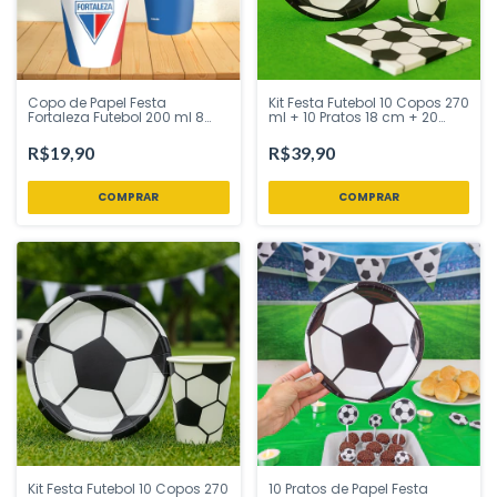
Copo de Papel Festa
Kit Festa Futebol 10 Copos 270
Fortaleza Futebol 200 ml 8
ml + 10 Pratos 18 cm + 20
Unidades Festcolor - Inspire
Guardanapos 32x32 cm –
Sua Festa Loja
Silver Festas
R$19,90
R$39,90
Kit Festa Futebol 10 Copos 270
10 Pratos de Papel Festa