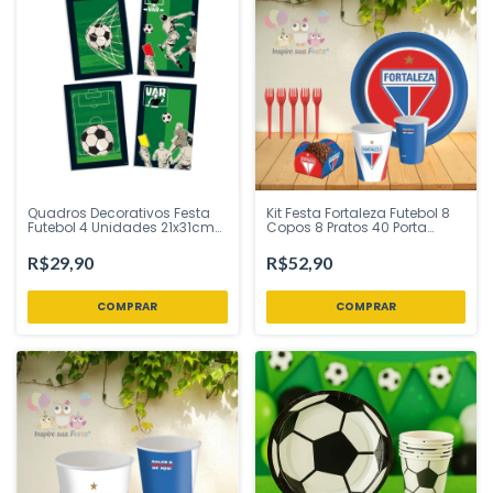
Quadros Decorativos Festa
Kit Festa Fortaleza Futebol 8
Futebol 4 Unidades 21x31cm
Copos 8 Pratos 40 Porta
Festcolor - Inspire sua Festa
Forminha 10 Garfos -
Festcolor Licenciado
R$29,90
R$52,90