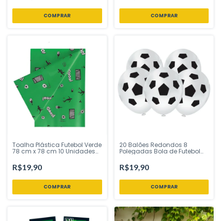
20 Balões Redondos 8
Toalha Plástica Futebol Verde
Polegadas Bola de Futebol
78 cm x 78 cm 10 Unidades
Branco e Preto Piffer Festas
Campfestas - Inspire sua
Festa Loja
R$19,90
R$19,90