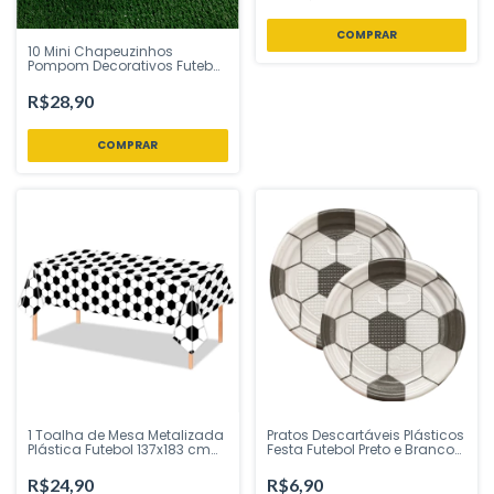
10 Mini Chapeuzinhos
Pompom Decorativos Futebol
Tem Festejo - Inspire sua
Festa Loja
R$28,90
1 Toalha de Mesa Metalizada
Pratos Descartáveis Plásticos
Plástica Futebol 137x183 cm
Festa Futebol Preto e Branco
Ponto das Festas – Inspire
15cm Biodegradável 10
sua Festa Loja
Unidades Plastik
R$24,90
R$6,90