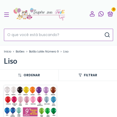
0
Início
>
Balões
>
Balão Latéx Número 9
>
Liso
Liso
ORDENAR
FILTRAR