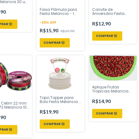
Melancia 30 uni
 Festas -
Faixa Flâmula para
Convite de
e sua Festa Loja
,90
Festa Melancia - 1
Aniversário Festa
unidade
Melancia - 8 Uni
Regina Festas -
-
20
%
OFF
R$12,90
Inspire sua Festa Loja
R$15,90
R$19,90
Aplique Frutas
Tropicais Melancia
EVA VM/VD Glitter 5
Topo Topper para
cm 6 Uni Vivarte -
R$14,90
Bolo Festa Melancia 1
Inspire sua Festa Loja
e Cetim 22 mm
Uni Regina Festas -
2 Melancia 10
Inspire sua Festa Loja
R$19,90
tas Progresso -
e sua Festa Loja
,90