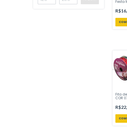
Festa 
Regina
Inspir
R$16
Fita d
COR 07
mts Fi
Inspir
R$22