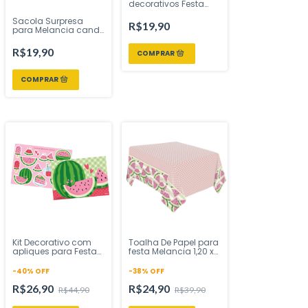
decorativos Festa
Melancia 73 Uni
Sacola Surpresa
Regina Festas -
R$19,90
para Melancia candy
Inspire sua Festa
color - 8 unidades
R$19,90
Kit Decorativo com
Toalha De Papel para
apliques para Festa
festa Melancia 1,20 x
Melancia - 1 unidade
2,20 cm - 1 uni -
Regina Festas -
-
40
%
OFF
-
38
%
OFF
Inspire sua Festa Loja
R$26,90
R$24,90
R$44,90
R$39,90