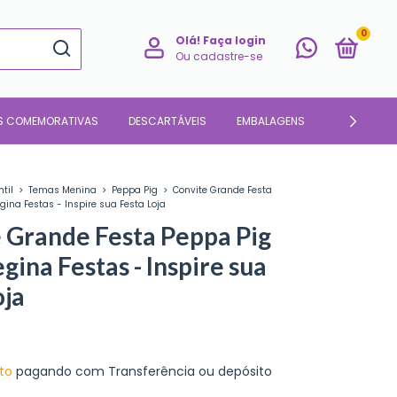
0
Olá!
Faça login
Ou cadastre-se
S COMEMORATIVAS
DESCARTÁVEIS
EMBALAGENS
PARA O LAR
ntil
>
Temas Menina
>
Peppa Pig
>
Convite Grande Festa
gina Festas - Inspire sua Festa Loja
 Grande Festa Peppa Pig
gina Festas - Inspire sua
oja
to
pagando com Transferência ou depósito