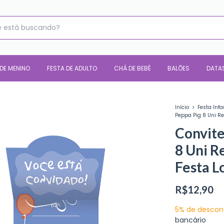
 DE MENINO
FESTA DE ADULTO
CHÁ DE BEBÊ
BALÕES
DATA
Início
>
Festa Infa
Peppa Pig 8 Uni Re
Convite
8 Uni Re
Festa L
R$12,90
5% de descon
bancário