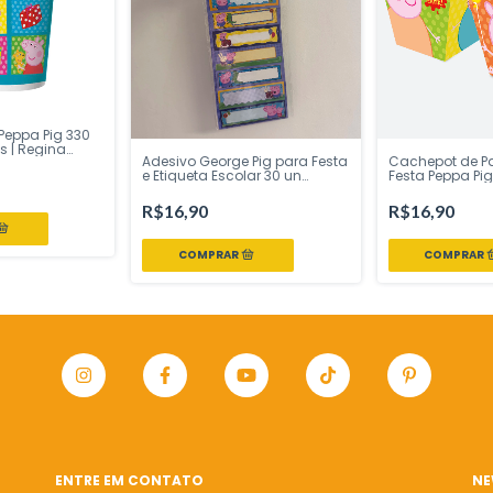
Peppa Pig 330
s | Regina
Adesivo George Pig para Festa
Cachepot de P
e Sua Festa Loja
e Etiqueta Escolar 30 un
Festa Peppa Pig
Regina Festas - Inspire sua
Festas - Inspire
Festa Loja
R$16,90
R$16,90
ENTRE EM CONTATO
NE