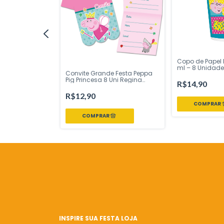
Copo de Papel 
ml – 8 Unidade
apel Grande
Convite Grande Festa Peppa
Festas – Inspir
g 4 Uni Regina
Pig Princesa 8 Uni Regina
R$14,90
e sua Festa Loja
Festas - Inspire sua Festa Loja
R$12,90
INSPIRE SUA FESTA LOJA