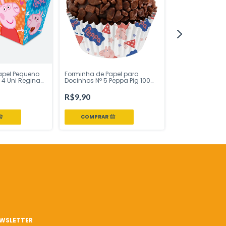
apel Pequeno
Forminha de Papel para
Caixa Surpres
 4 Uni Regina
Docinhos Nº 5 Peppa Pig 100
com aplique Pe
 sua Festa Loja
Unidades | Regina Festas –
Clássica 08un 
Inspire sua Festa Loja
R$9,90
Festas - Inspire
R$29,90
WSLETTER