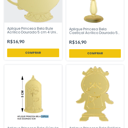
Aplique Princesa Bela Bule
Aplique Princesa Bela
Acrílico Dourado 5 cm 4 Uni
Castiçal Acrílico Dourado 5
Vivarte - Inspire sua Festa
cm 4 Uni Vivarte - Inspire sua
Loja
Festa Loja
R$16,90
R$16,90