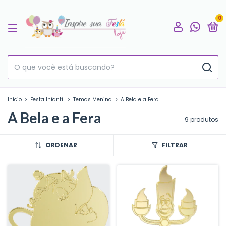
0
Início
>
Festa Infantil
>
Temas Menina
>
A Bela e a Fera
A Bela e a Fera
9 produtos
ORDENAR
FILTRAR