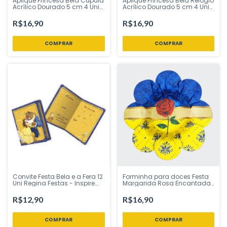
Aplique Princesa Bela Cúpula
Aplique Princesa Bela Relógio
Acrílico Dourado 5 cm 4 Uni
Acrílico Dourado 5 cm 4 Uni
Vivarte - Inspire sua Festa
Vivarte - Inspire sua Festa
Loja
Loja
R$16,90
R$16,90
Convite Festa Bela e a Fera 12
Forminha para doces Festa
Uni Regina Festas - Inspire
Margarida Rosa Encantada
sua Festa Loja
40 Uni Plac Festas - Inspire
sua Festa Loja
R$12,90
R$16,90